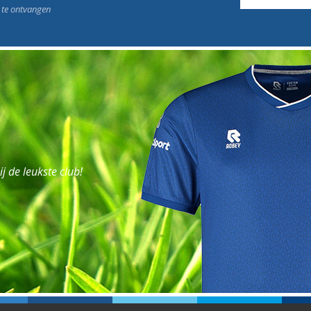
n te ontvangen
j de leukste club!