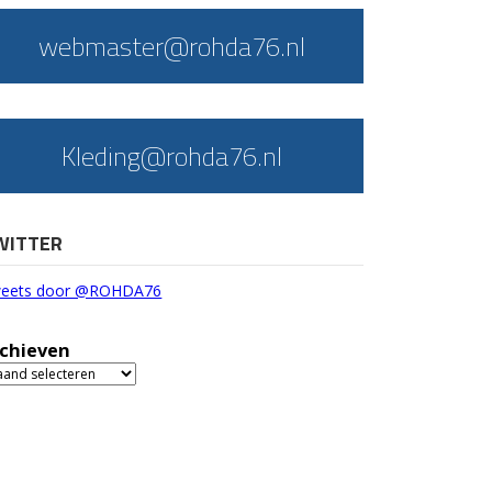
webmaster@rohda76.nl
Kleding@rohda76.nl
WITTER
eets door @ROHDA76
chieven
chieven