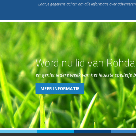
Laat je gegevens achter om alle informatie over advertere
Word nu lid van Rohda
en geniet iedere week van het leukste spelletje bi
MEER INFORMATIE