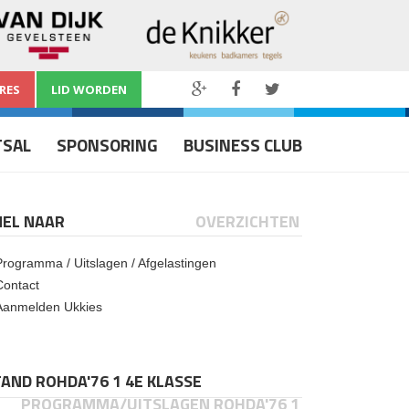
RES
LID WORDEN
TSAL
SPONSORING
BUSINESS CLUB
NEL NAAR
OVERZICHTEN
Programma / Uitslagen / Afgelastingen
Contact
Aanmelden Ukkies
AND ROHDA'76 1 4E KLASSE
PROGRAMMA/UITSLAGEN ROHDA'76 1