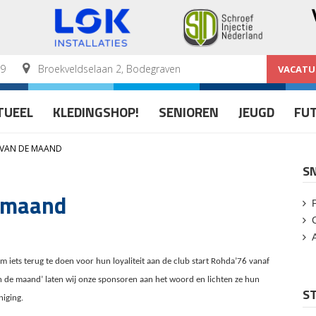
59
Broekveldselaan 2, Bodegraven
VACATU
TUEEL
KLEDINGSHOP!
SENIOREN
JEUGD
FU
 VAN DE MAAND
S
e maand
m iets terug te doen voor hun loyaliteit aan de club start Rohda’76 vanaf
an de maand’ laten wij onze sponsoren aan het woord en lichten ze hun
ST
niging.