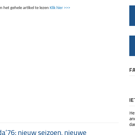
 het gehele artikel te lezen
Klik hier >>>
F
I
He
an
da
a’76: nieuw seizoen, nieuwe