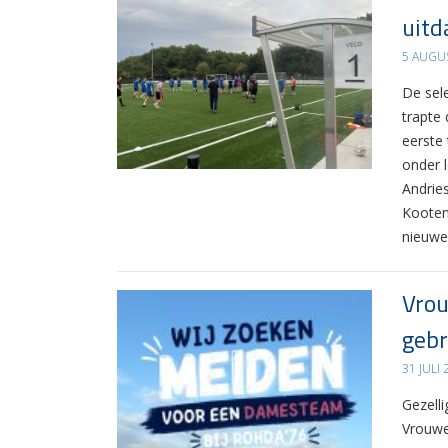
uitd
5 AUGU
De sel
trapte
eerste
onder 
Andrie
Kooten
nieuwe
Vrou
gebr
31 JULI
Gezelli
Vrouwe