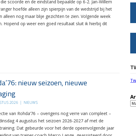
die scoorde en de eindstand bepaalde op 6-2. Jan-Willem
ger hoefde alleen zijn spierpijn van de wedstrijd bij het
en alleen nog maar blije gezichten te zien. Volgende week
Hopend op weer een goed resultaat sluit ik hierbij dit
T
a’76: nieuw seizoen, nieuwe
Tw
aging
Ar
STUS 2026
|
NIEUWS
Ar
ectie van Rohda’76 – overigens nog verre van compleet –
 dinsdag 4 augustus het seizoen 2026-2027 af met de
 training. Dat gebeurde voor het derde opeenvolgende jaar
leiding van trainer-coach Marco Lange, geassisteerd door