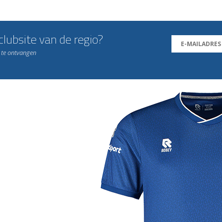
lubsite van de regio?
n te ontvangen
j de leukste club!