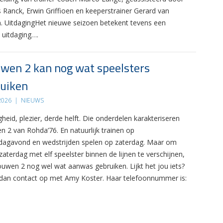
s Ranck, Erwin Griffioen en keeperstrainer Gerard van
. UitdagingHet nieuwe seizoen betekent tevens een
 uitdaging….
wen 2 kan nog wat speelsters
uiken
 2026
|
NIEUWS
gheid, plezier, derde helft. Die onderdelen karakteriseren
n 2 van Rohda’76. En natuurlijk trainen op
agavond en wedstrijden spelen op zaterdag. Maar om
zaterdag met elf speelster binnen de lijnen te verschijnen,
ouwen 2 nog wel wat aanwas gebruiken. Lijkt het jou iets?
an contact op met Amy Koster. Haar telefoonnummer is: