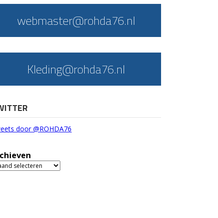
webmaster@rohda76.nl
Kleding@rohda76.nl
WITTER
eets door @ROHDA76
chieven
chieven