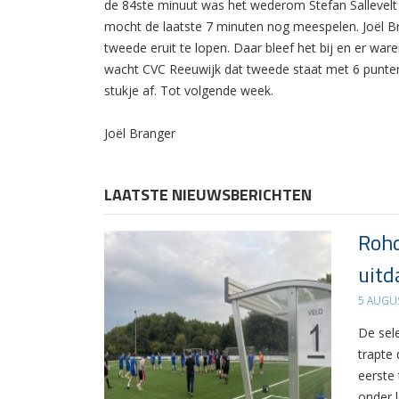
de 84ste minuut was het wederom Stefan Sallevelt 
mocht de laatste 7 minuten nog meespelen. Joël Bran
tweede eruit te lopen. Daar bleef het bij en er war
wacht CVC Reeuwijk dat tweede staat met 6 punten. 
stukje af. Tot volgende week.
Joël Branger
LAATSTE NIEUWSBERICHTEN
Rohd
uitd
5 AUGU
De sel
trapte
eerste
onder 