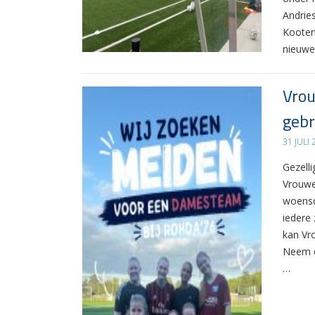
Andrie
Kooten
nieuwe
Vrou
gebr
31 JULI
Gezelli
Vrouwe
woensd
iedere 
kan Vr
Neem d
…