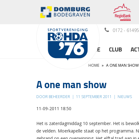
0172 - 6149
HOME
CLUB
AC
HOME
»
A ONE MAN SHOW
A one man show
DOOR BEHEERDER
|
11 SEPTEMBER 2011
|
NIEUWS
11-09-2011 18:50
Het is zaterdagmiddag 10 september. Het is bewolk
de velden. Moerkapelle staat op het programma. N
gebrand op een overwinning. Het elftal trad aan in 