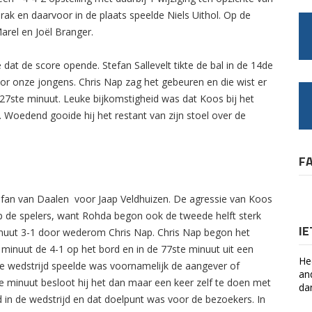
k en daarvoor in de plaats speelde Niels Uithol. Op de
arel en Joël Branger.
at de score opende. Stefan Sallevelt tikte de bal in de 14de
or onze jongens. Chris Nap zag het gebeuren en die wist er
e 27ste minuut. Leuke bijkomstigheid was dat Koos bij het
e. Woedend gooide hij het restant van zijn stoel over de
F
efan van Daalen voor Jaap Veldhuizen. De agressie van Koos
op de spelers, want Rohda begon ook de tweede helft sterk
I
 minuut 3-1 door wederom Chris Nap. Chris Nap begon het
e minuut de 4-1 op het bord en in de 77ste minuut uit een
He
ke wedstrijd speelde was voornamelijk de aangever of
an
te minuut besloot hij het dan maar een keer zelf te doen met
da
d in de wedstrijd en dat doelpunt was voor de bezoekers. In