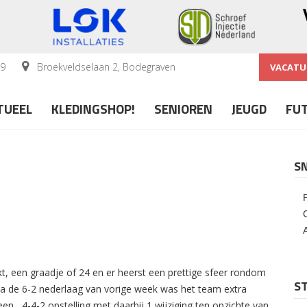
59
Broekveldselaan 2, Bodegraven
VACATU
TUEEL
KLEDINGSHOP!
SENIOREN
JEUGD
FU
S
t, een graadje of 24 en er heerst een prettige sfeer rondom
ST
a de 6-2 nederlaag van vorige week was het team extra
een 4-4-2 opstelling met daarbij 1 wijziging ten opzichte van