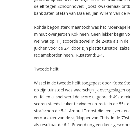
de elf tegen Schoonhoven: Joost Kwakernaak ontbra
bank zaten Stefan van Daalen, Jan-Willem van de M
Rohda begon sterk maar toch was het Moerkapelle d
minuut over Jeroen Kok heen. Geen lekker begin vo
wel wat op. Hij scoorde zowel in de 24ste als in d
juichen voor de 2-1 door zijn plastic tuinstoel zakt
reclameborden heen. Ruststand: 2-1.
Tweede helft:
Wissel in de tweede helft toegepast door Koos: St
op zijn tuinstoel was waarschijnlijk overgeslagen 
en fel en al snel werd de score uitgebreid: 49ste
scoren steeds leuker te vinden en zette in de 55st
strafschop de 5-1. Arnoud Troost die een ijzerster
veroorzaker van de vijfklapper van Chris. In de 79s
als resultaat de 6-1. Er werd nog een keer gescoor