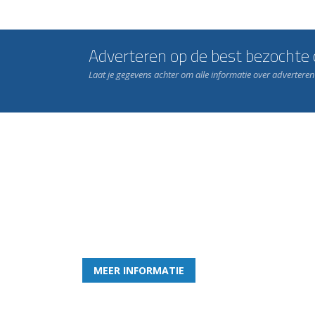
Adverteren op de best bezochte c
Laat je gegevens achter om alle informatie over advertere
Word nu lid van Rohda
en geniet iedere week van het leukste spelletje bi
MEER INFORMATIE