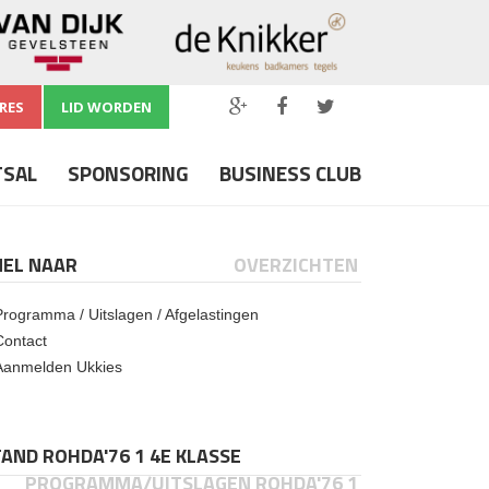
RES
LID WORDEN
TSAL
SPONSORING
BUSINESS CLUB
NEL NAAR
OVERZICHTEN
Programma / Uitslagen / Afgelastingen
Contact
Aanmelden Ukkies
AND ROHDA'76 1 4E KLASSE
PROGRAMMA/UITSLAGEN ROHDA'76 1