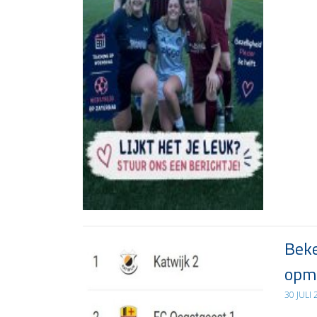
Beke
opma
30 JULI