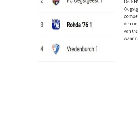
De KNV
Oegstg
compet
de com
van tr
waarme