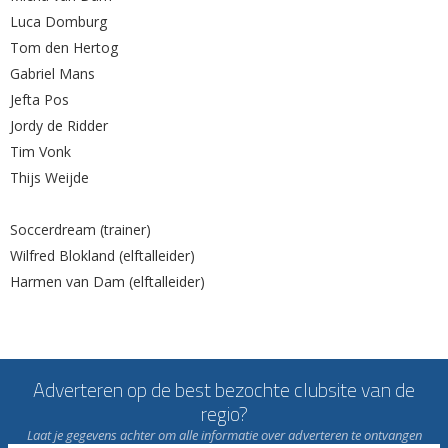
Luca Domburg
Tom den Hertog
Gabriel Mans
Jefta Pos
Jordy de Ridder
Tim Vonk
Thijs Weijde
Soccerdream (trainer)
Wilfred Blokland (elftalleider)
Harmen van Dam (elftalleider)
Adverteren op de best bezochte clubsite van de
regio?
Laat je gegevens achter om alle informatie over adverteren te ontvangen