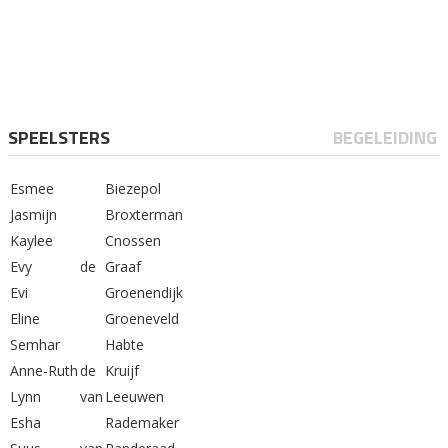
SPEELSTERS
BEGELEIDING
Esmee
Biezepol
Jasmijn
Broxterman
Kaylee
Cnossen
Evy
de
Graaf
Evi
Groenendijk
Eline
Groeneveld
Semhar
Habte
Anne-Ruth
de
Kruijf
Lynn
van
Leeuwen
Esha
Rademaker