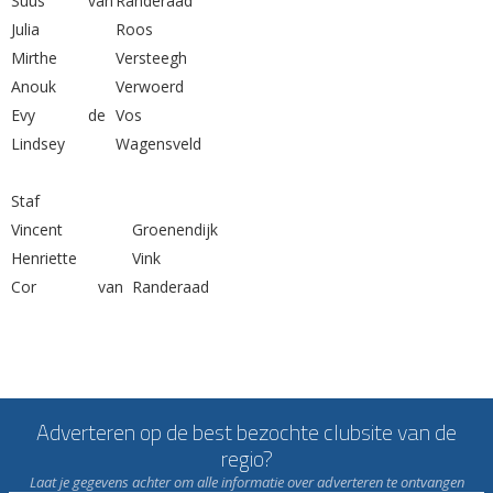
Suus
van
Randeraad
Julia
Roos
Mirthe
Versteegh
Anouk
Verwoerd
Evy
de
Vos
Lindsey
Wagensveld
Staf
Vincent
Groenendijk
Henriette
Vink
Cor
van
Randeraad
Adverteren op de best bezochte clubsite van de
regio?
Laat je gegevens achter om alle informatie over adverteren te ontvangen