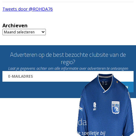
Tweets door @ROHDA76
Archieven
Archieven
Adverteren op de best bezochte clubsite van de
regio?
Laat je gegevens achter om alle informatie over adverteren te ontvangen
Word nu lid van Rohda
en geniet iedere week van het leukste spelletje bij