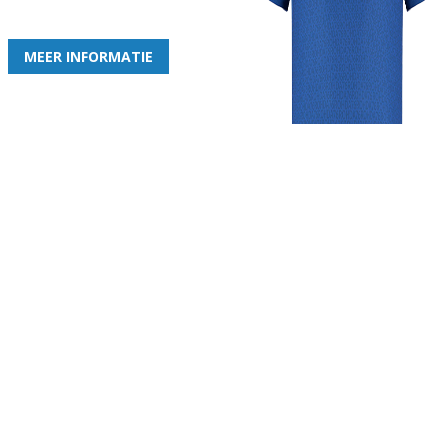
de leukste club!
MEER INFORMATIE
Gezellige zaterdagvereniging in Bodegraven. Het eerste elftal bij
de heren komt uit in de vierde klasse.
Club
Roosters
Overige
Algemene
Speeldagenkalender
Alcoholrichtlijn