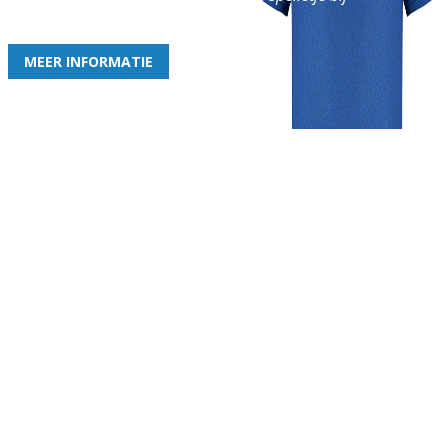
de leukste club!
MEER INFORMATIE
Gezellige zaterdagvereniging in Bodegraven. Het eerste elftal bij
de heren komt uit in de vierde klasse.
Club
Roosters
Overige
Algemene
Speeldagenkalender
Alcoholrichtlijn