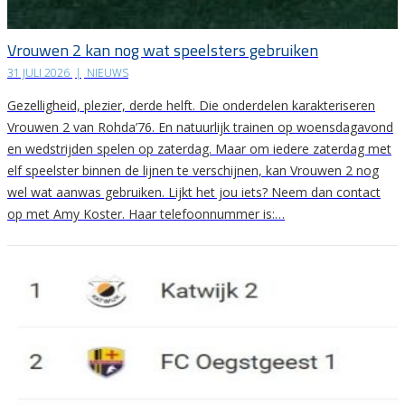
Vrouwen 2 kan nog wat speelsters gebruiken
31 JULI 2026
|
NIEUWS
Gezelligheid, plezier, derde helft. Die onderdelen karakteriseren
Vrouwen 2 van Rohda’76. En natuurlijk trainen op woensdagavond
en wedstrijden spelen op zaterdag. Maar om iedere zaterdag met
elf speelster binnen de lijnen te verschijnen, kan Vrouwen 2 nog
wel wat aanwas gebruiken. Lijkt het jou iets? Neem dan contact
op met Amy Koster. Haar telefoonnummer is:…