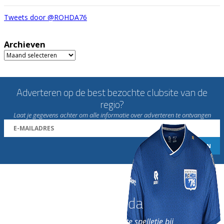
Tweets door @ROHDA76
Archieven
Archieven
Adverteren op de best bezochte clubsite van de
regio?
Laat je gegevens achter om alle informatie over adverteren te ontvangen
Word nu lid van Rohda
en geniet iedere week van het leukste spelletje bij