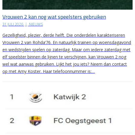
Vrouwen 2 kan nog wat speelsters gebruiken
31 JULI 2026
|
NIEUWS
Gezelligheid, plezier, derde helft. Die onderdelen karakteriseren
Vrouwen 2 van Rohda’76. En natuurlijk trainen op woensdagavond
en wedstrijden spelen op zaterdag. Maar om iedere zaterdag met
elf speelster binnen de lijnen te verschijnen, kan Vrouwen 2 nog
wel wat aanwas gebruiken. Lijkt het jou iets? Neem dan contact
op met Amy Koster. Haar telefoonnummer is:…