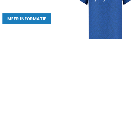
de leukste club!
MEER INFORMATIE
Gezellige zaterdagvereniging in Bodegraven. Het eerste elftal bij
de heren komt uit in de vierde klasse.
Club
Roosters
Overige
Algemene
Speeldagenkalender
Alcoholrichtlijn