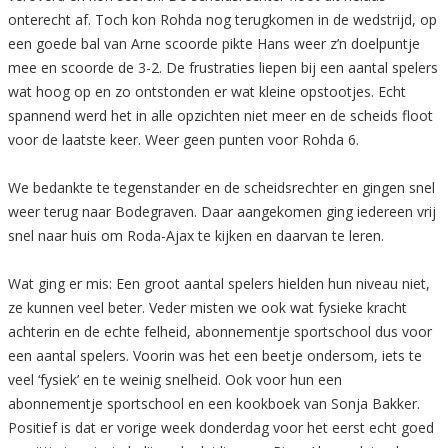
onterecht af. Toch kon Rohda nog terugkomen in de wedstrijd, op
een goede bal van Arne scoorde pikte Hans weer z’n doelpuntje
mee en scoorde de 3-2. De frustraties liepen bij een aantal spelers
wat hoog op en zo ontstonden er wat kleine opstootjes. Echt
spannend werd het in alle opzichten niet meer en de scheids floot
voor de laatste keer. Weer geen punten voor Rohda 6.
We bedankte te tegenstander en de scheidsrechter en gingen snel
weer terug naar Bodegraven. Daar aangekomen ging iedereen vrij
snel naar huis om Roda-Ajax te kijken en daarvan te leren.
Wat ging er mis: Een groot aantal spelers hielden hun niveau niet,
ze kunnen veel beter. Veder misten we ook wat fysieke kracht
achterin en de echte felheid, abonnementje sportschool dus voor
een aantal spelers. Voorin was het een beetje ondersom, iets te
veel ‘fysiek’ en te weinig snelheid. Ook voor hun een
abonnementje sportschool en een kookboek van Sonja Bakker.
Positief is dat er vorige week donderdag voor het eerst echt goed