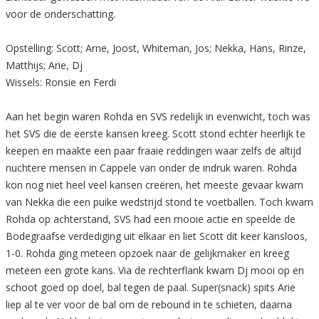
voor de onderschatting.
Opstelling: Scott; Arne, Joost, Whiteman, Jos; Nekka, Hans, Rinze,
Matthijs; Arie, Dj
Wissels: Ronsie en Ferdi
Aan het begin waren Rohda en SVS redelijk in evenwicht, toch was
het SVS die de eerste kansen kreeg. Scott stond echter heerlijk te
keepen en maakte een paar fraaie reddingen waar zelfs de altijd
nuchtere mensen in Cappele van onder de indruk waren. Rohda
kon nog niet heel veel kansen creëren, het meeste gevaar kwam
van Nekka die een puike wedstrijd stond te voetballen. Toch kwam
Rohda op achterstand, SVS had een mooie actie en speelde de
Bodegraafse verdediging uit elkaar en liet Scott dit keer kansloos,
1-0. Rohda ging meteen opzoek naar de gelijkmaker en kreeg
meteen een grote kans. Via de rechterflank kwam Dj mooi op en
schoot goed op doel, bal tegen de paal. Super(snack) spits Arie
liep al te ver voor de bal om de rebound in te schieten, daarna