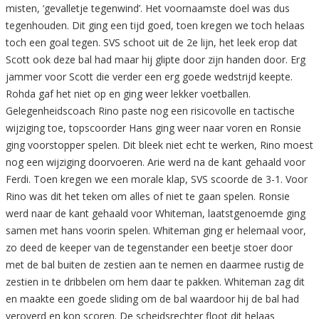
misten, ‘gevalletje tegenwind’. Het voornaamste doel was dus
tegenhouden. Dit ging een tijd goed, toen kregen we toch helaas
toch een goal tegen. SVS schoot uit de 2e lijn, het leek erop dat
Scott ook deze bal had maar hij glipte door zijn handen door. Erg
jammer voor Scott die verder een erg goede wedstrijd keepte.
Rohda gaf het niet op en ging weer lekker voetballen.
Gelegenheidscoach Rino paste nog een risicovolle en tactische
wijziging toe, topscoorder Hans ging weer naar voren en Ronsie
ging voorstopper spelen. Dit bleek niet echt te werken, Rino moest
nog een wijziging doorvoeren. Arie werd na de kant gehaald voor
Ferdi. Toen kregen we een morale klap, SVS scoorde de 3-1. Voor
Rino was dit het teken om alles of niet te gaan spelen. Ronsie
werd naar de kant gehaald voor Whiteman, laatstgenoemde ging
samen met hans voorin spelen. Whiteman ging er helemaal voor,
zo deed de keeper van de tegenstander een beetje stoer door
met de bal buiten de zestien aan te nemen en daarmee rustig de
zestien in te dribbelen om hem daar te pakken. Whiteman zag dit
en maakte een goede sliding om de bal waardoor hij de bal had
veroverd en kon scoren. De scheidsrechter floot dit helaas