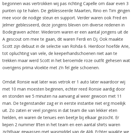
begonnen was vertrokken wij pas richting Capelle om daar even 3
punten op te halen. De geblesseerde Maarten, Rino en Tim gingen
mee voor de nodige steun en support. Verder waren ook Fred en
Jelmer geblesseerd, deze jongens bleven om diverse redenen in
Bodegraven achter. Wederom waren er een aantal jongens uit de
A gescout om mee te gaan, dit waren Ferdi en Dj. Ook maakte
Scott zijn debuut in de selectie van Rohda 6. Hierdoor hoefde Arie,
tot opluchting van vele, de keeperhandschoenen niet aan te
trekken maar werd Scott in het beroemde roze outfit gehesen wat
overigens prima vloekte met z’n fel gele schoenen.
Omdat Ronsie wat later was vetrok er 1 auto later waardoor wij
met 10 man moesten beginnen, echter reed Ronsie aardig door
en stonden we 5 minuten na aanvang al weer gewoon met 11
man. De tegenstander zag er in eerste instantie niet erg moeilijk
uit. Zo zaten er veel jongens in dat team die van lekker eten
hielden, en waren de tenues een beetje bij elkaar gezocht. Er
liepen 2 nummer 8’ten in het team en een aantal shirts waren
zichtbaar gewassen met wasmiddel van de Aldi. Echter waakte we