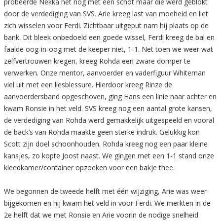
probeerde Nekka het nog met een schot maar die werd geblokt
door de verdediging van SVS. Arie kreeg last van moeheid en liet
zich wisselen voor Ferdi. Zichtbaar uitgeput nam hij plaats op de
bank. Dit bleek onbedoeld een goede wissel, Ferdi kreeg de bal en
faalde oog-in-oog met de keeper niet, 1-1. Net toen we weer wat
zelfvertrouwen kregen, kreeg Rohda een zware domper te
verwerken. Onze mentor, aanvoerder en vaderfiguur Whiteman
viel uit met een liesblessure. Hierdoor kreeg Rinze de
aanvoerdersband opgeschoven, ging Hans een linie naar achter en
kwam Ronsie in het veld. SVS kreeg nog een aantal grote kansen,
de verdediging van Rohda werd gemakkelijk uitgespeeld en vooral
de back’s van Rohda maakte geen sterke indruk. Gelukkig kon
Scott zijn doel schoonhouden. Rohda kreeg nog een paar kleine
kansjes, zo kopte Joost naast. We gingen met een 1-1 stand onze
kleedkamer/container opzoeken voor een bakje thee.
We begonnen de tweede helft met één wijziging, Arie was weer
bijgekomen en hij kwam het veld in voor Ferdi. We merkten in de
2e helft dat we met Ronsie en Arie voorin de nodige snelheid