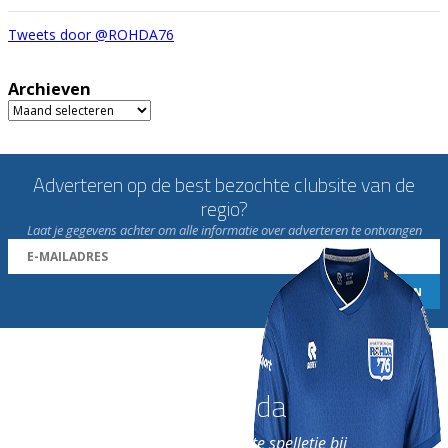
Tweets door @ROHDA76
Archieven
Archieven
Adverteren op de best bezochte clubsite van de
regio?
Laat je gegevens achter om alle informatie over adverteren te ontvangen
Word nu lid van Rohda
en geniet iedere week van het leukste spelletje bij