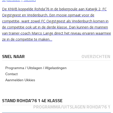
De KNVB koppelde Rohda’76 in de bekerpoule aan Katwijk 2, FC
Oegstgeest en Vredenburch. Een mooie opmaat voor de
competitie, want zowel FC Oegstgeest als Vredenburch komen in
de competitie ook uit in de derde klasse. Dan kunnen de mannen
van trainer-coach Marco Lange direct het niveau ervaren waarmee
ze in de competitie te maken…
SNEL NAAR
OVERZICHTEN
Programma / Uitslagen / Afgelastingen
Contact
Aanmelden Ukkies
STAND ROHDA'76 1 4E KLASSE
PROGRAMMA/UITSLAGEN ROHDA'76 1