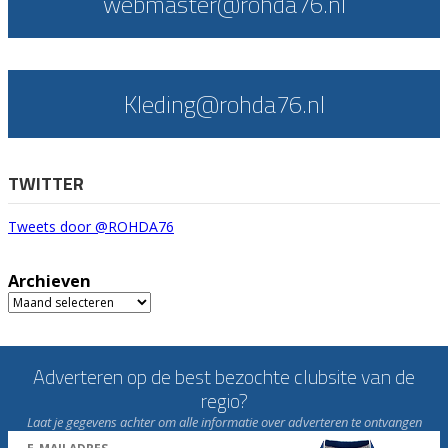
webmaster@rohda76.nl
Kleding@rohda76.nl
TWITTER
Tweets door @ROHDA76
Archieven
Archieven
Adverteren op de best bezochte clubsite van de
regio?
Laat je gegevens achter om alle informatie over adverteren te ontvangen