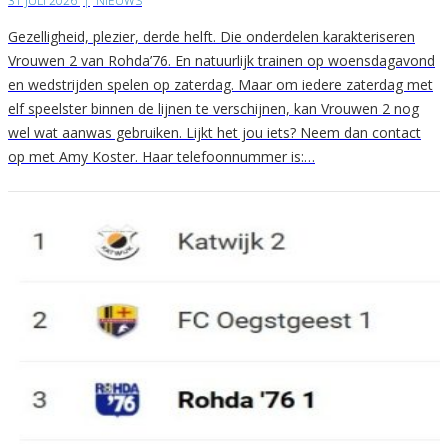
31 JULI 2026
|
NIEUWS
Gezelligheid, plezier, derde helft. Die onderdelen karakteriseren
Vrouwen 2 van Rohda’76. En natuurlijk trainen op woensdagavond
en wedstrijden spelen op zaterdag. Maar om iedere zaterdag met
elf speelster binnen de lijnen te verschijnen, kan Vrouwen 2 nog
wel wat aanwas gebruiken. Lijkt het jou iets? Neem dan contact
op met Amy Koster. Haar telefoonnummer is:…