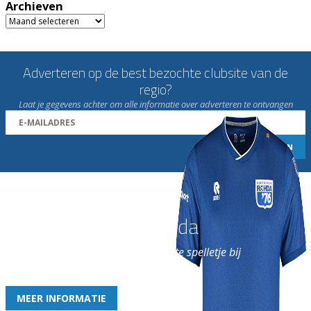
Archieven
Archieven
Adverteren op de best bezochte clubsite van de
regio?
Laat je gegevens achter om alle informatie over adverteren te ontvangen
Word nu lid van Rohda
en geniet iedere week van het leukste spelletje bij
de leukste club!
MEER INFORMATIE