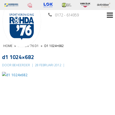
0172 - 614959
HOME
»
ROHDA ’76 D1
»
D1 1024×682
d1 1024×682
DOOR BEHEERDER
|
28 FEBRUARI 2012
|