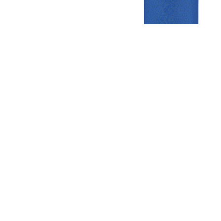
Gezellige zaterdagvereniging in Bodegraven. Het eerste elftal bij
de heren komt uit in de vierde klasse.
Club
Roosters
Overige
Algemene
Speeldagenkalender
Alcoholrichtlijn
informatie
Bardienst
In de media
Bestuur &
Schoonmaakrooster
Diverse
Commissies
kleedkamers
links