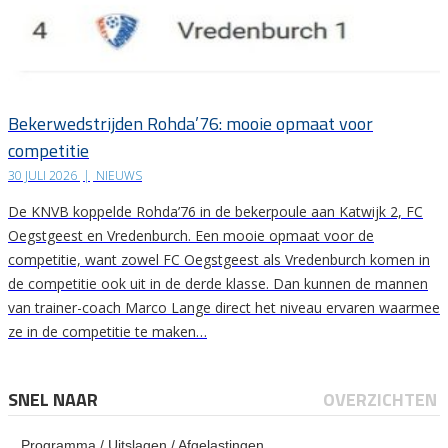
Bekerwedstrijden Rohda’76: mooie opmaat voor
competitie
30 JULI 2026
|
NIEUWS
De KNVB koppelde Rohda’76 in de bekerpoule aan Katwijk 2, FC
Oegstgeest en Vredenburch. Een mooie opmaat voor de
competitie, want zowel FC Oegstgeest als Vredenburch komen in
de competitie ook uit in de derde klasse. Dan kunnen de mannen
van trainer-coach Marco Lange direct het niveau ervaren waarmee
ze in de competitie te maken…
SNEL NAAR
OVERZICHTEN
Programma / Uitslagen / Afgelastingen