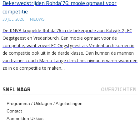
Bekerwedstrijden Rohda’76: mooie opmaat voor
competitie
30 JULI 2026
|
NIEUWS
De KNVB koppelde Rohda’76 in de bekerpoule aan Katwijk 2, FC
Oegstgeest en Vredenburch. Een mooie opmaat voor de
competitie, want zowel FC Oegstgeest als Vredenburch komen in
de competitie ook uit in de derde klasse. Dan kunnen de mannen
van trainer-coach Marco Lange direct het niveau ervaren waarmee
ze in de competitie te maken…
SNEL NAAR
OVERZICHTEN
Programma / Uitslagen / Afgelastingen
Contact
Aanmelden Ukkies