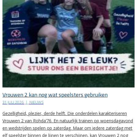
Vrouwen 2 kan nog wat speelsters gebruiken
31 JULI 2026
|
NIEUWS
Gezelligheid, plezier, derde helft. Die onderdelen karakteriseren
Vrouwen 2 van Rohda’76. En natuurlijk trainen op woensdagavond
en wedstrijden spelen op zaterdag. Maar om iedere zaterdag met
elf speelster binnen de lijnen te verschijnen, kan Vrouwen 2 nog