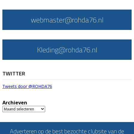
webmaster@rohda76.nl
Kleding@rohda76.nl
TWITTER
Tweets door @ROHDA76
Archieven
Archieven
Adverteren op de best bezochte clubsite van de