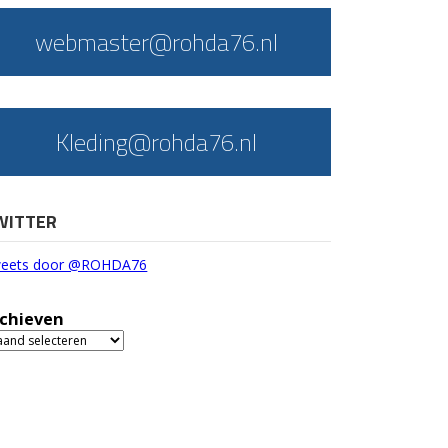
webmaster@rohda76.nl
Kleding@rohda76.nl
WITTER
eets door @ROHDA76
chieven
chieven