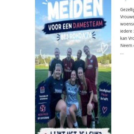
Gezelli
Vrouwe
woensd
iedere 
kan Vr
Neem d
…