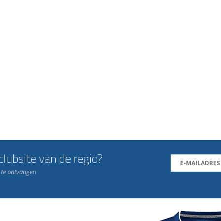
lubsite van de regio?
n te ontvangen