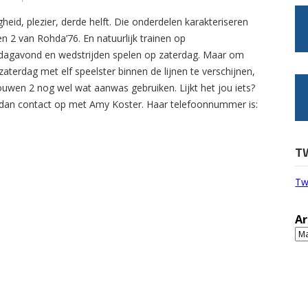
gheid, plezier, derde helft. Die onderdelen karakteriseren
n 2 van Rohda’76. En natuurlijk trainen op
agavond en wedstrijden spelen op zaterdag. Maar om
zaterdag met elf speelster binnen de lijnen te verschijnen,
ouwen 2 nog wel wat aanwas gebruiken. Lijkt het jou iets?
an contact op met Amy Koster. Haar telefoonnummer is:
T
Tw
Ar
Ar