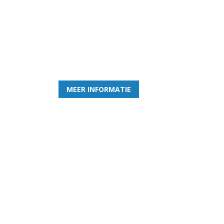
Word nu lid van Rohda
en geniet iedere week van het leukste spelletje bi
MEER INFORMATIE