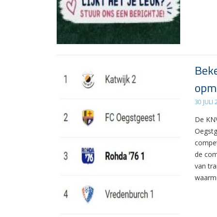
Beke
opma
30 JULI
De KNV
Oegstg
compet
de com
van tr
waarme