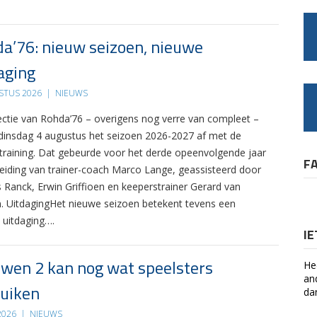
a’76: nieuw seizoen, nieuwe
aging
STUS 2026
|
NIEUWS
ectie van Rohda’76 – overigens nog verre van compleet –
 dinsdag 4 augustus het seizoen 2026-2027 af met de
 training. Dat gebeurde voor het derde opeenvolgende jaar
F
leiding van trainer-coach Marco Lange, geassisteerd door
s Ranck, Erwin Griffioen en keeperstrainer Gerard van
. UitdagingHet nieuwe seizoen betekent tevens een
 uitdaging….
I
wen 2 kan nog wat speelsters
He
an
uiken
da
 2026
|
NIEUWS