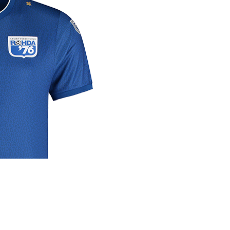
rige
lrichtlijn