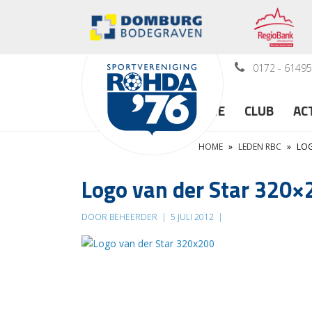
0172 - 6149
HOME
CLUB
AC
HOME
»
LEDEN RBC
»
LOG
Logo van der Star 320×
DOOR BEHEERDER
|
5 JULI 2012
|