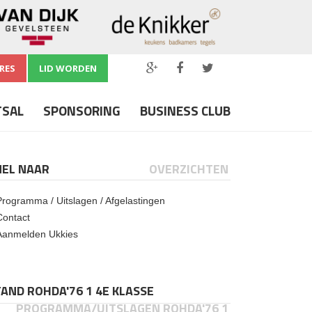
RES
LID WORDEN
TSAL
SPONSORING
BUSINESS CLUB
NEL NAAR
OVERZICHTEN
Programma / Uitslagen / Afgelastingen
Contact
Aanmelden Ukkies
AND ROHDA'76 1 4E KLASSE
PROGRAMMA/UITSLAGEN ROHDA'76 1