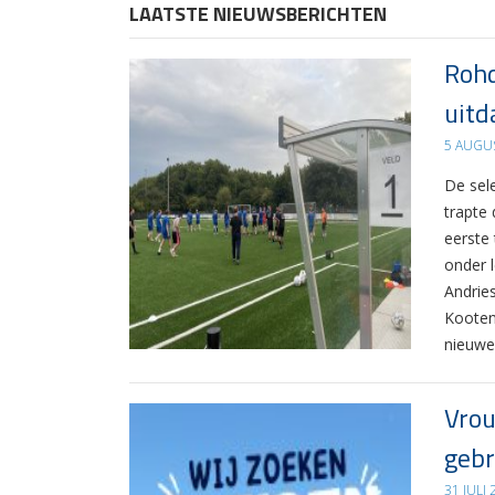
LAATSTE NIEUWSBERICHTEN
Rohd
uitd
5 AUGU
De sel
trapte
eerste
onder 
Andrie
Kooten
nieuwe
Vrou
gebr
31 JULI