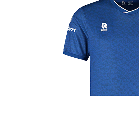
j de leukste club!
Club
Roosters
Ove
Algemene informatie
Speeldagenkalender
Alcoho