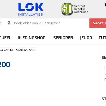
59
Broekveldselaan 2, Bodegraven
VACATU
TUEEL
KLEDINGSHOP!
SENIOREN
JEUGD
FU
O VAN DER STAR 320×200
S
200
ST