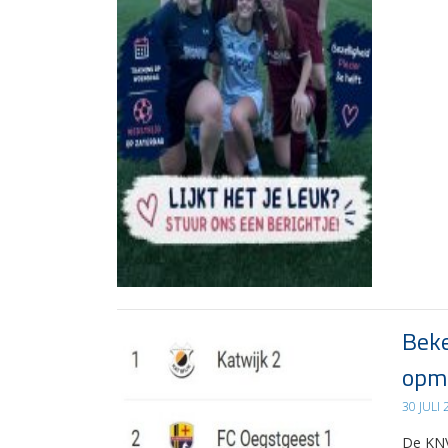
Beke
opma
30 JULI
De KNV