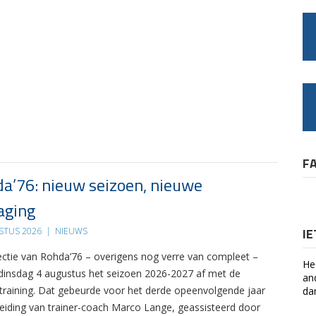
F
a’76: nieuw seizoen, nieuwe
aging
I
STUS 2026
|
NIEUWS
ectie van Rohda’76 – overigens nog verre van compleet –
He
 dinsdag 4 augustus het seizoen 2026-2027 af met de
an
 training. Dat gebeurde voor het derde opeenvolgende jaar
da
leiding van trainer-coach Marco Lange, geassisteerd door