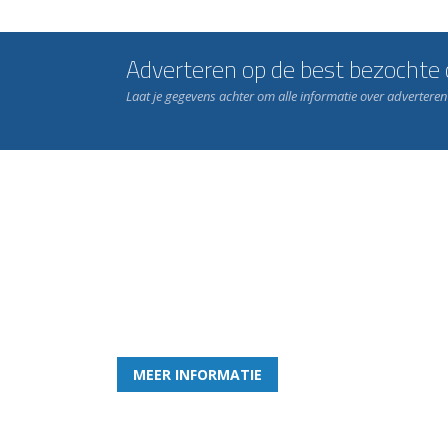
Adverteren op de best bezochte c
Laat je gegevens achter om alle informatie over advertere
Word nu lid van Rohda
en geniet iedere week van het leukste spelletje bi
MEER INFORMATIE