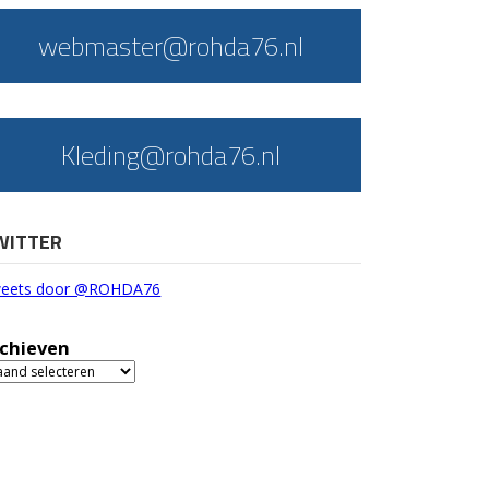
webmaster@rohda76.nl
Kleding@rohda76.nl
WITTER
eets door @ROHDA76
chieven
chieven