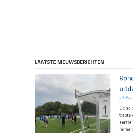
LAATSTE NIEUWSBERICHTEN
Rohd
uitd
5 AUGU
De sel
trapte
eerste
onder 