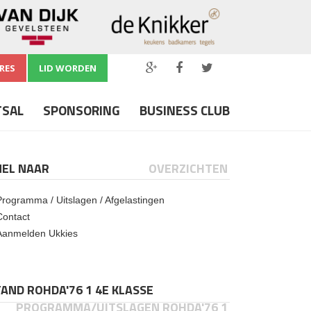
RES
LID WORDEN
TSAL
SPONSORING
BUSINESS CLUB
NEL NAAR
OVERZICHTEN
Programma / Uitslagen / Afgelastingen
Contact
Aanmelden Ukkies
AND ROHDA'76 1 4E KLASSE
PROGRAMMA/UITSLAGEN ROHDA'76 1