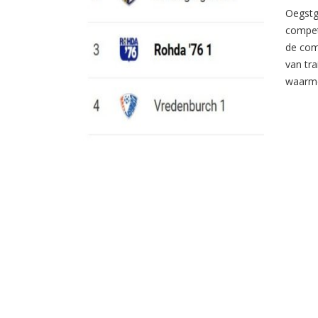
Oegstg
compet
de com
van tr
waarme