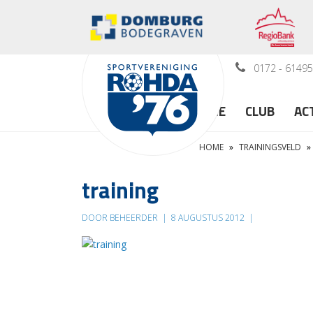
0172 - 6149
HOME
CLUB
AC
HOME
»
TRAININGSVELD
»
training
DOOR BEHEERDER
|
8 AUGUSTUS 2012
|