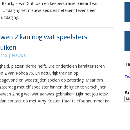
s Ranck, Erwin Griffioen en keeperstrainer Gerard van
. UitdagingHet nieuwe seizoen betekent tevens een
 uitdaging….
wen 2 kan nog wat speelsters
uiken
 2026
|
NIEUWS
T
gheid, plezier, derde helft. Die onderdelen karakteriseren
n 2 van Rohda’76. En natuurlijk trainen op
Tw
agavond en wedstrijden spelen op zaterdag. Maar om
zaterdag met elf speelster binnen de lijnen te verschijnen,
Ar
ouwen 2 nog wel wat aanwas gebruiken. Lijkt het jou iets?
Ar
an contact op met Amy Koster. Haar telefoonnummer is: