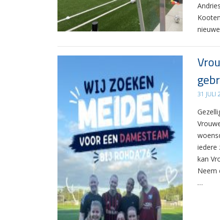
Andrie
Kooten
nieuwe
Vrou
gebr
31 JULI
Gezelli
Vrouwe
woensd
iedere 
kan Vr
Neem d
…