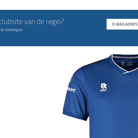
lubsite van de regio?
n te ontvangen
j de leukste club!