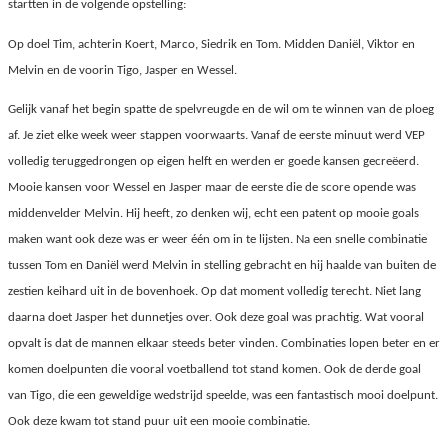
startten in de volgende opstelling:
Op doel Tim, achterin Koert, Marco, Siedrik en Tom. Midden Daniël, Viktor en
Melvin en de voorin Tigo, Jasper en Wessel.
Gelijk vanaf het begin spatte de spelvreugde en de wil om te winnen van de ploeg
af. Je ziet elke week weer stappen voorwaarts. Vanaf de eerste minuut werd VEP
volledig teruggedrongen op eigen helft en werden er goede kansen gecreëerd.
Mooie kansen voor Wessel en Jasper maar de eerste die de score opende was
middenvelder Melvin. Hij heeft, zo denken wij, echt een patent op mooie goals
maken want ook deze was er weer één om in te lijsten. Na een snelle combinatie
tussen Tom en Daniël werd Melvin in stelling gebracht en hij haalde van buiten de
zestien keihard uit in de bovenhoek. Op dat moment volledig terecht. Niet lang
daarna doet Jasper het dunnetjes over. Ook deze goal was prachtig. Wat vooral
opvalt is dat de mannen elkaar steeds beter vinden. Combinaties lopen beter en er
komen doelpunten die vooral voetballend tot stand komen. Ook de derde goal
van Tigo, die een geweldige wedstrijd speelde, was een fantastisch mooi doelpunt.
Ook deze kwam tot stand puur uit een mooie combinatie.