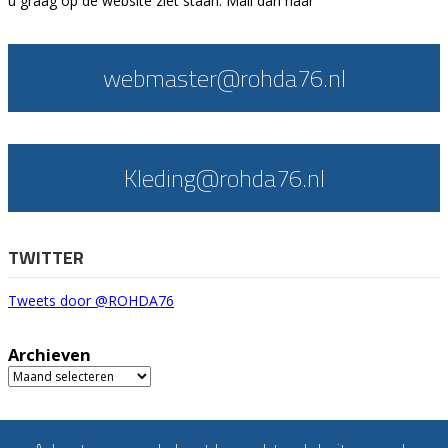
u graag op de website ziet staan. Mail dan naar
webmaster@rohda76.nl
Kleding@rohda76.nl
TWITTER
Tweets door @ROHDA76
Archieven
Archieven