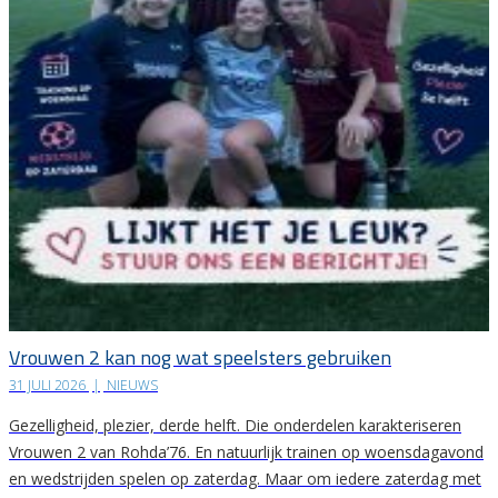
Vrouwen 2 kan nog wat speelsters gebruiken
31 JULI 2026
|
NIEUWS
Gezelligheid, plezier, derde helft. Die onderdelen karakteriseren
Vrouwen 2 van Rohda’76. En natuurlijk trainen op woensdagavond
en wedstrijden spelen op zaterdag. Maar om iedere zaterdag met