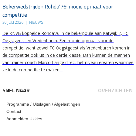
Bekerwedstrijden Rohda’76: mooie opmaat voor
competitie
30 JULI 2026
|
NIEUWS
De KNVB koppelde Rohda’76 in de bekerpoule aan Katwijk 2, FC
Oegstgeest en Vredenburch. Een mooie opmaat voor de
competitie, want zowel FC Oegstgeest als Vredenburch komen in
de competitie ook uit in de derde klasse. Dan kunnen de mannen
van trainer-coach Marco Lange direct het niveau ervaren waarmee
ze in de competitie te maken…
SNEL NAAR
OVERZICHTEN
Programma / Uitslagen / Afgelastingen
Contact
Aanmelden Ukkies