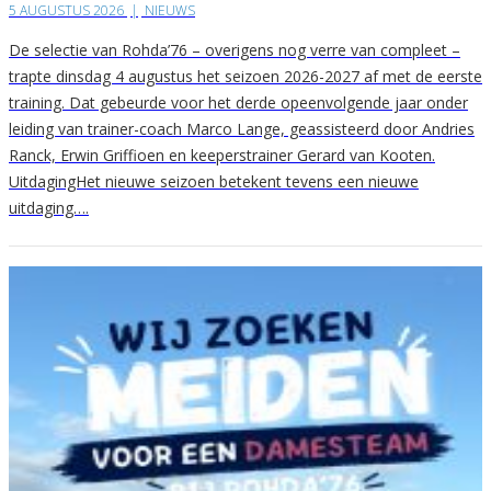
5 AUGUSTUS 2026
|
NIEUWS
De selectie van Rohda’76 – overigens nog verre van compleet –
trapte dinsdag 4 augustus het seizoen 2026-2027 af met de eerste
training. Dat gebeurde voor het derde opeenvolgende jaar onder
leiding van trainer-coach Marco Lange, geassisteerd door Andries
Ranck, Erwin Griffioen en keeperstrainer Gerard van Kooten.
UitdagingHet nieuwe seizoen betekent tevens een nieuwe
uitdaging….