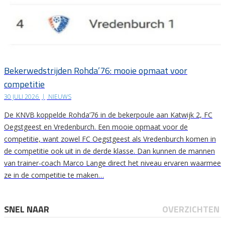
Bekerwedstrijden Rohda’76: mooie opmaat voor
competitie
30 JULI 2026
|
NIEUWS
De KNVB koppelde Rohda’76 in de bekerpoule aan Katwijk 2, FC
Oegstgeest en Vredenburch. Een mooie opmaat voor de
competitie, want zowel FC Oegstgeest als Vredenburch komen in
de competitie ook uit in de derde klasse. Dan kunnen de mannen
van trainer-coach Marco Lange direct het niveau ervaren waarmee
ze in de competitie te maken…
SNEL NAAR
OVERZICHTEN