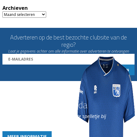
Archieven
Archieven
Adverteren op de best bezochte clubsite van de
regio?
Laat je gegevens achter om alle informatie over adverteren te ontvangen
Word nu lid van Rohda
en geniet iedere week van het leukste spelletje bij
de leukste club!
MEER INFORMATIE