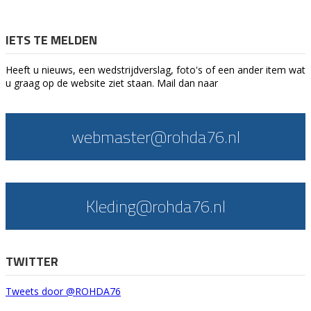
IETS TE MELDEN
Heeft u nieuws, een wedstrijdverslag, foto's of een ander item wat
u graag op de website ziet staan. Mail dan naar
webmaster@rohda76.nl
Kleding@rohda76.nl
TWITTER
Tweets door @ROHDA76