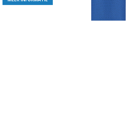
Gezellige zaterdagvereniging in Bodegraven. Het eerste elftal bij
de heren komt uit in de vierde klasse.
Club
Roosters
Overige
Algemene
Speeldagenkalender
Alcoholrichtlijn
informatie
Bardienst
In de media
Bestuur &
Schoonmaakrooster
Diverse