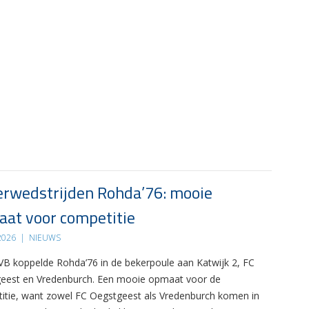
rwedstrijden Rohda’76: mooie
at voor competitie
 2026
|
NIEUWS
B koppelde Rohda’76 in de bekerpoule aan Katwijk 2, FC
eest en Vredenburch. Een mooie opmaat voor de
itie, want zowel FC Oegstgeest als Vredenburch komen in