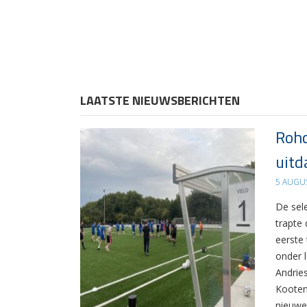
LAATSTE NIEUWSBERICHTEN
Rohd
uitd
5 AUGU
De sel
trapte
eerste
onder 
Andrie
Kooten
nieuwe