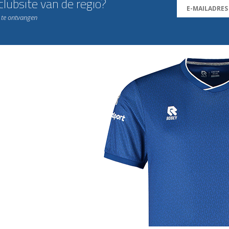
lubsite van de regio?
n te ontvangen
j de leukste club!