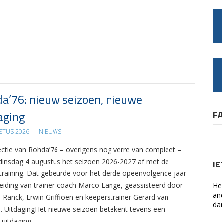
a’76: nieuw seizoen, nieuwe
aging
F
STUS 2026
|
NIEUWS
ectie van Rohda’76 – overigens nog verre van compleet –
 dinsdag 4 augustus het seizoen 2026-2027 af met de
I
 training. Dat gebeurde voor het derde opeenvolgende jaar
leiding van trainer-coach Marco Lange, geassisteerd door
He
an
s Ranck, Erwin Griffioen en keeperstrainer Gerard van
da
. UitdagingHet nieuwe seizoen betekent tevens een
 uitdaging….