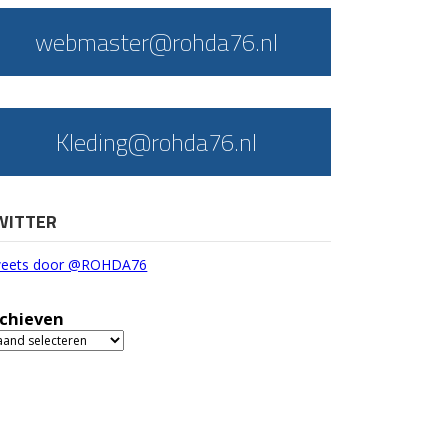
webmaster@rohda76.nl
Kleding@rohda76.nl
WITTER
eets door @ROHDA76
chieven
chieven