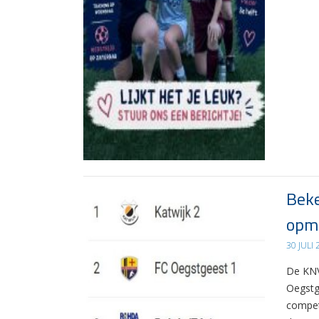
Beke
opma
30 JULI
De KNV
Oegstg
compet