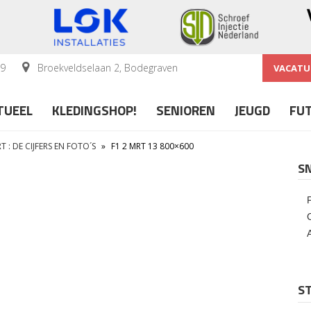
59
Broekveldselaan 2, Bodegraven
VACATU
TUEEL
KLEDINGSHOP!
SENIOREN
JEUGD
FU
 : DE CIJFERS EN FOTO´S
»
F1 2 MRT 13 800×600
S
ST