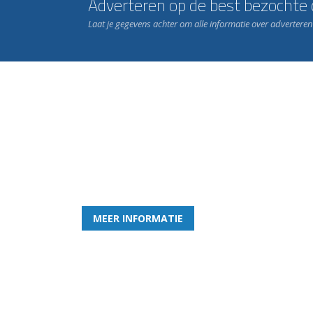
Adverteren op de best bezochte c
Laat je gegevens achter om alle informatie over advertere
Word nu lid van Rohda
en geniet iedere week van het leukste spelletje bi
MEER INFORMATIE