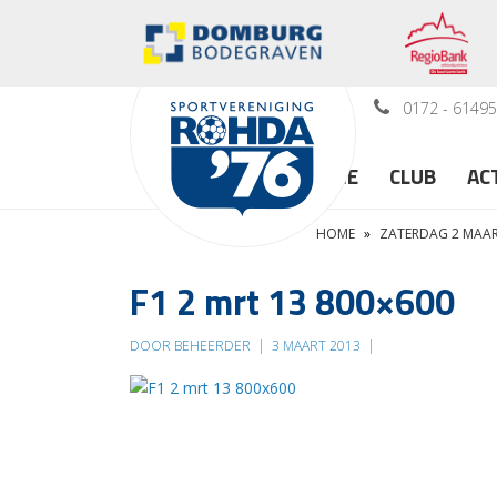
0172 - 6149
HOME
CLUB
AC
HOME
»
ZATERDAG 2 MAART
F1 2 mrt 13 800×600
DOOR BEHEERDER
|
3 MAART 2013
|