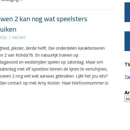
wen 2 kan nog wat speelsters
uiken
 2026
|
NIEUWS
gheid, plezier, derde helft. Die onderdelen karakteriseren
n 2 van Rohda’76. En natuurlijk trainen op
agavond en wedstrijden spelen op zaterdag. Maar om
T
zaterdag met elf speelster binnen de lijnen te verschijnen,
ouwen 2 nog wel wat aanwas gebruiken. Lijkt het jou iets?
Tw
an contact op met Amy Koster. Haar telefoonnummer is:
Ar
Ar