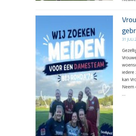
Vrou
gebr
31 JULI
Gezelli
Vrouwe
woensd
iedere 
kan Vr
Neem d
…