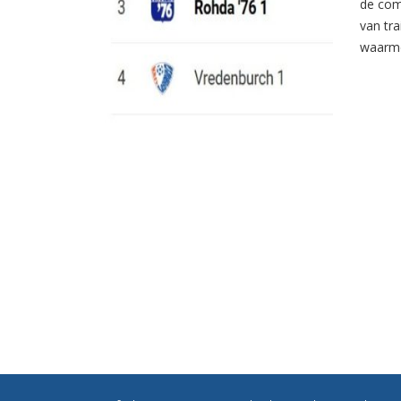
de com
van tr
waarme