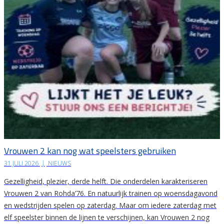
Vrouwen 2 kan nog wat speelsters gebruiken
31 JULI 2026
|
NIEUWS
Gezelligheid, plezier, derde helft. Die onderdelen karakteriseren
Vrouwen 2 van Rohda’76. En natuurlijk trainen op woensdagavond
en wedstrijden spelen op zaterdag. Maar om iedere zaterdag met
elf speelster binnen de lijnen te verschijnen, kan Vrouwen 2 nog