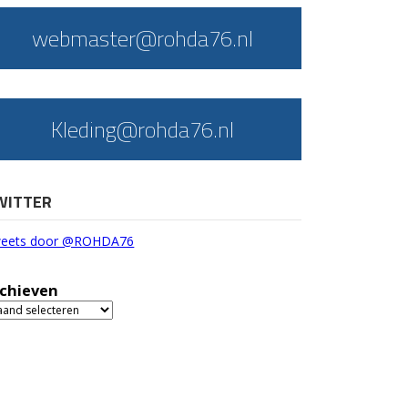
webmaster@rohda76.nl
Kleding@rohda76.nl
WITTER
eets door @ROHDA76
chieven
chieven