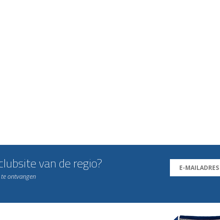
lubsite van de regio?
n te ontvangen