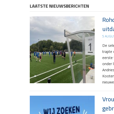
LAATSTE NIEUWSBERICHTEN
Rohd
uitd
5 AUGU
De sel
trapte
eerste
onder 
Andrie
Kooten
nieuwe
Vrou
gebr