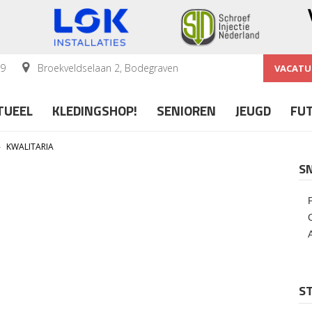
59
Broekveldselaan 2, Bodegraven
VACATU
TUEEL
KLEDINGSHOP!
SENIOREN
JEUGD
FU
»
KWALITARIA
S
ST