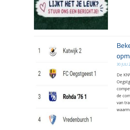
Beke
opma
30 JULI
De KNV
Oegstg
compet
de com
van tr
waarme