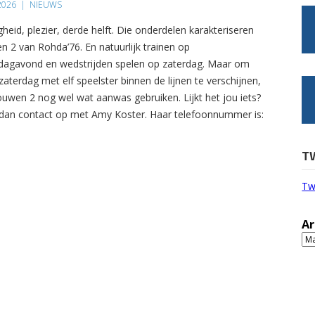
 2026
|
NIEUWS
gheid, plezier, derde helft. Die onderdelen karakteriseren
n 2 van Rohda’76. En natuurlijk trainen op
agavond en wedstrijden spelen op zaterdag. Maar om
zaterdag met elf speelster binnen de lijnen te verschijnen,
ouwen 2 nog wel wat aanwas gebruiken. Lijkt het jou iets?
an contact op met Amy Koster. Haar telefoonnummer is:
T
Tw
Ar
Ar