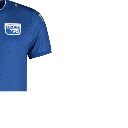
rige
lrichtlijn