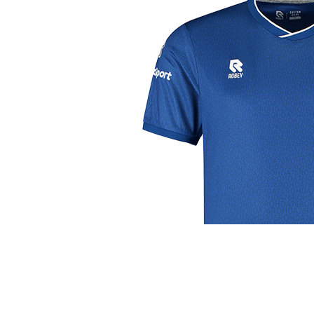
j de leukste club!
Club
Roosters
Ove
Algemene informatie
Speeldagenkalender
Alcoho