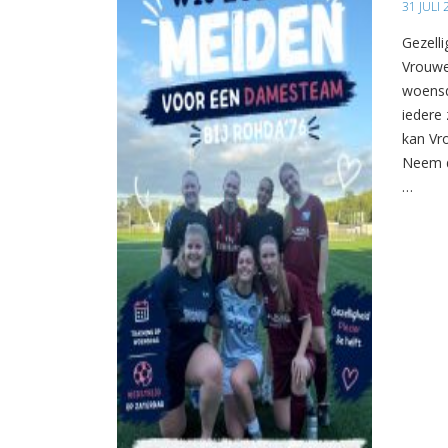
31 JULI
Gezelli
Vrouwe
woensd
iedere 
kan Vr
Neem d
…