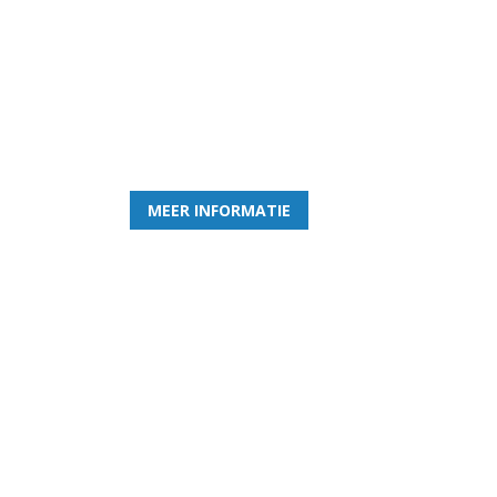
Word nu lid van Rohda
en geniet iedere week van het leukste spelletje bi
MEER INFORMATIE