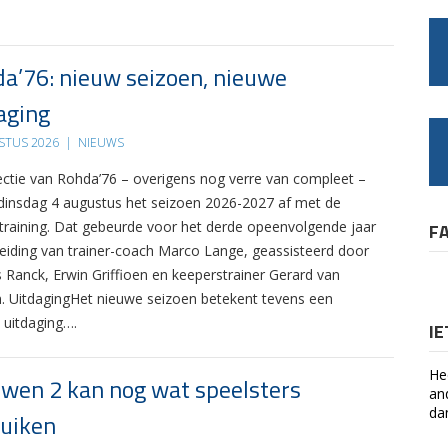
a’76: nieuw seizoen, nieuwe
aging
STUS 2026
|
NIEUWS
ectie van Rohda’76 – overigens nog verre van compleet –
 dinsdag 4 augustus het seizoen 2026-2027 af met de
 training. Dat gebeurde voor het derde opeenvolgende jaar
F
leiding van trainer-coach Marco Lange, geassisteerd door
s Ranck, Erwin Griffioen en keeperstrainer Gerard van
. UitdagingHet nieuwe seizoen betekent tevens een
 uitdaging….
I
He
wen 2 kan nog wat speelsters
an
da
uiken