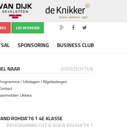
RES
LID WORDEN
TSAL
SPONSORING
BUSINESS CLUB
NEL NAAR
OVERZICHTEN
Programma / Uitslagen / Afgelastingen
Contact
Aanmelden Ukkies
AND ROHDA'76 1 4E KLASSE
PROGRAMMA/UITSLAGEN ROHDA'76 1