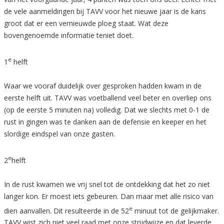
de vele aanmeldingen bij TAVV voor het nieuwe jaar is de kans
groot dat er een vernieuwde ploeg staat. Wat deze
bovengenoemde informatie teniet doet.
e
1
helft
Waar we vooraf duidelijk over gesproken hadden kwam in de
eerste helft uit. TAVV was voetballend veel beter en overliep ons
(op de eerste 5 minuten na) volledig. Dat we slechts met 0-1 de
rust in gingen was te danken aan de defensie en keeper en het
slordige eindspel van onze gasten.
e
2
helft
In de rust kwamen we vrij snel tot de ontdekking dat het zo niet
langer kon. Er moest iets gebeuren. Dan maar met alle risico van
e
dien aanvallen. Dit resulteerde in de 52
minuut tot de gelijkmaker.
TAVV wist zich niet veel raad met onze strijdwijze en dat leverde