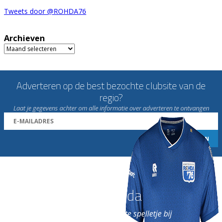
Tweets door @ROHDA76
Archieven
Archieven
Adverteren op de best bezochte clubsite van de
regio?
Laat je gegevens achter om alle informatie over adverteren te ontvangen
Word nu lid van Rohda
en geniet iedere week van het leukste spelletje bij