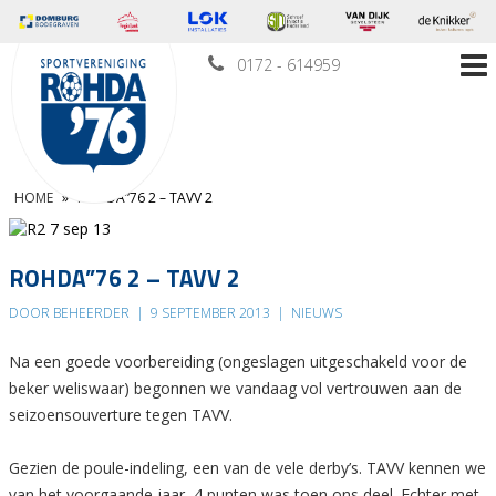
0172 - 614959
HOME
»
ROHDA”76 2 – TAVV 2
ROHDA”76 2 – TAVV 2
DOOR BEHEERDER
|
9 SEPTEMBER 2013
|
NIEUWS
Na een goede voorbereiding (ongeslagen uitgeschakeld voor de
beker weliswaar) begonnen we vandaag vol vertrouwen aan de
seizoensouverture tegen TAVV.
Gezien de poule-indeling, een van de vele derby’s. TAVV kennen we
van het voorgaande jaar, 4 punten was toen ons deel. Echter met