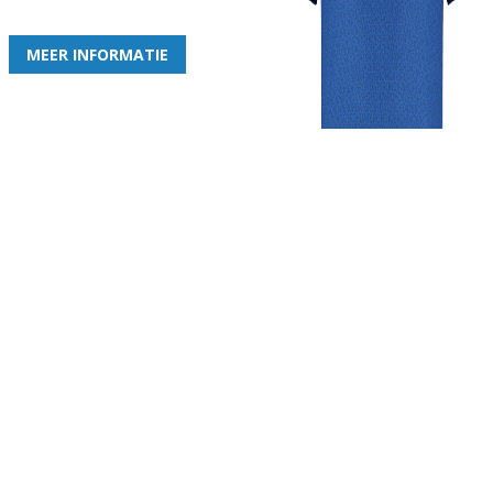
de leukste club!
MEER INFORMATIE
Gezellige zaterdagvereniging in Bodegraven. Het eerste elftal bij
de heren komt uit in de vierde klasse.
Club
Roosters
Overige
Algemene
Speeldagenkalender
Alcoholrichtlijn