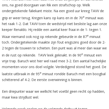
ons, na goed doorgaan van Rik een strafschop op. Welk
ondergetekende faliekant miste. Na een goed uur kreeg TAVV de
e
grip er weer terug. Kregen kans op kans en in de 70
minuut was
het raak 1-2. Dat TAVV toen de wedstrijd niet besliste lag aan onze
keeper Renaldo. Hij redde een aantal keer fraai in de 1- tegen 1.
e
Waar niemand ook nog op rekende gebeurde in de 87
minuut
toch. Ondergetekende maakte zijn fout enigszins goed door de 2-
2 tegen de touwen te schieten. Een punt was al meer dan waar we
e
in de rust op rekende. TAVV leek geknakt. In de 90
minuut een
vrije trap. Baruch wist hier wel raad mee 3-2. Een aantal hachelijke
momenten voor ons doel volgde. Verdedigend stond het goed. De
e
laatste uitbraak in de 95
minuut rondde Baruch met een boogbal
schitterend af 4-2. De eerste overwinning is binnen.
Een driepunter waar we wellicht het voetbl geen recht op hadden,
maar kwa strijdlust wel.
Volgende week spelen we de volgende derby uit tegen