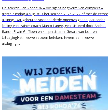
De selectie van Rohda’76 – overigens nog verre van compleet –
trapte dinsdag 4 augustus het seizoen 2026-2027 af met de eerste
training. Dat gebeurde voor het derde opeenvolgende jaar onder
leiding van trainer-coach Marco Lange, geassisteerd door Andries
Ranck, Erwin Griffioen en keeperstrainer Gerard van Kooten.
UitdagingHet nieuwe seizoen betekent tevens een nieuwe
uitdaging….