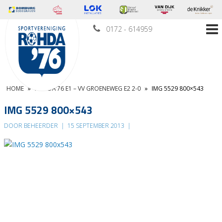
0172 - 614959
HOME
»
ROHDA’76 E1 – VV GROENEWEG E2 2-0
»
IMG 5529 800×543
IMG 5529 800×543
DOOR BEHEERDER
|
15 SEPTEMBER 2013
|