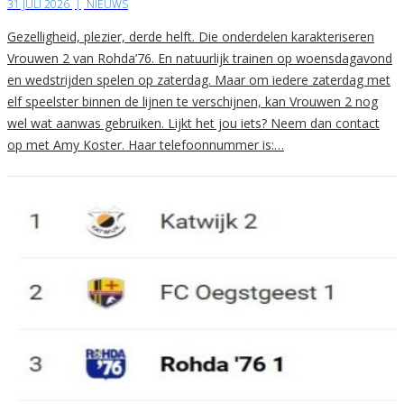
31 JULI 2026
|
NIEUWS
Gezelligheid, plezier, derde helft. Die onderdelen karakteriseren
Vrouwen 2 van Rohda’76. En natuurlijk trainen op woensdagavond
en wedstrijden spelen op zaterdag. Maar om iedere zaterdag met
elf speelster binnen de lijnen te verschijnen, kan Vrouwen 2 nog
wel wat aanwas gebruiken. Lijkt het jou iets? Neem dan contact
op met Amy Koster. Haar telefoonnummer is:…