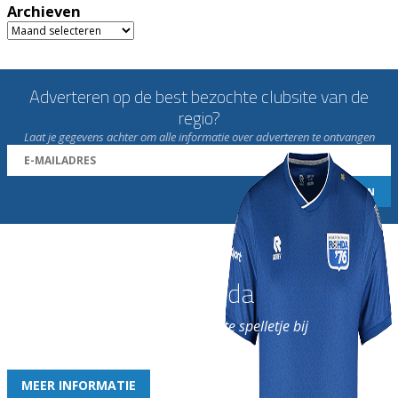
Archieven
Archieven
Adverteren op de best bezochte clubsite van de
regio?
Laat je gegevens achter om alle informatie over adverteren te ontvangen
Word nu lid van Rohda
en geniet iedere week van het leukste spelletje bij
de leukste club!
MEER INFORMATIE