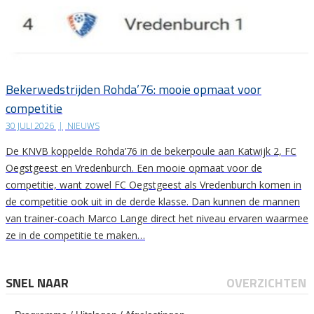
Bekerwedstrijden Rohda’76: mooie opmaat voor
competitie
30 JULI 2026
|
NIEUWS
De KNVB koppelde Rohda’76 in de bekerpoule aan Katwijk 2, FC
Oegstgeest en Vredenburch. Een mooie opmaat voor de
competitie, want zowel FC Oegstgeest als Vredenburch komen in
de competitie ook uit in de derde klasse. Dan kunnen de mannen
van trainer-coach Marco Lange direct het niveau ervaren waarmee
ze in de competitie te maken…
SNEL NAAR
OVERZICHTEN