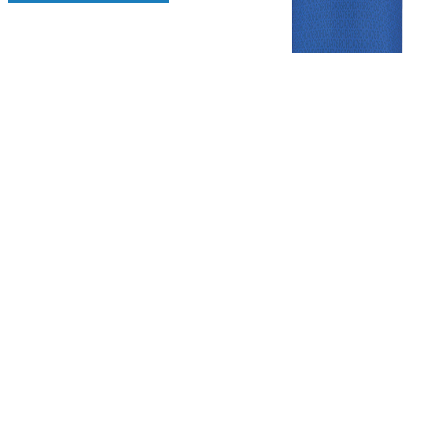
Gezellige zaterdagvereniging in Bodegraven. Het eerste elftal bij
de heren komt uit in de vierde klasse.
Club
Roosters
Overige
Algemene
Speeldagenkalender
Alcoholrichtlijn
informatie
Bardienst
In de media
Bestuur &
Schoonmaakrooster
Diverse
Commissies
kleedkamers
links