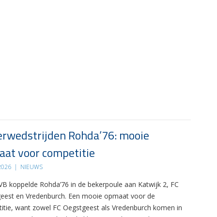
rwedstrijden Rohda’76: mooie
at voor competitie
 2026
|
NIEUWS
B koppelde Rohda’76 in de bekerpoule aan Katwijk 2, FC
eest en Vredenburch. Een mooie opmaat voor de
itie, want zowel FC Oegstgeest als Vredenburch komen in