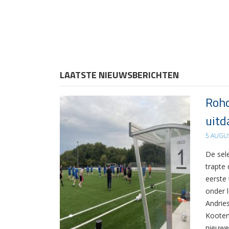
LAATSTE NIEUWSBERICHTEN
Rohd
uitd
5 AUGU
De sel
trapte
eerste
onder 
Andrie
Kooten
nieuwe