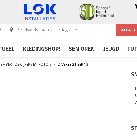
59
Broekveldselaan 2, Bodegraven
VACATU
TUEEL
KLEDINGSHOP!
SENIOREN
JEUGD
FU
MBER : DE CIJFERS EN FOTO’S
»
DIVERSE 21 SEP 13
S
ST