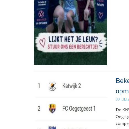
Beke
opma
30 JULI
De KNV
Oegstg
compet