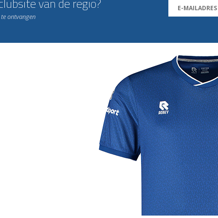
lubsite van de regio?
n te ontvangen
j de leukste club!