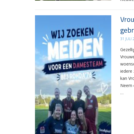
Vrou
gebr
31 JULI
Gezelli
Vrouwe
woensd
iedere 
kan Vr
Neem d
…