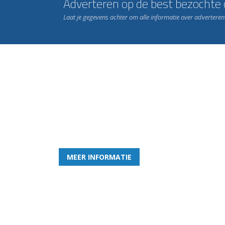
Adverteren op de best bezochte c
Laat je gegevens achter om alle informatie over advertere
Word nu lid van Rohda
en geniet iedere week van het leukste spelletje bi
MEER INFORMATIE