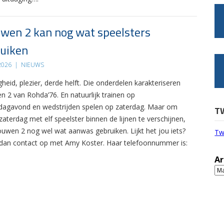
wen 2 kan nog wat speelsters
uiken
 2026
|
NIEUWS
gheid, plezier, derde helft. Die onderdelen karakteriseren
n 2 van Rohda’76. En natuurlijk trainen op
agavond en wedstrijden spelen op zaterdag. Maar om
T
zaterdag met elf speelster binnen de lijnen te verschijnen,
ouwen 2 nog wel wat aanwas gebruiken. Lijkt het jou iets?
Tw
an contact op met Amy Koster. Haar telefoonnummer is:
Ar
Ar