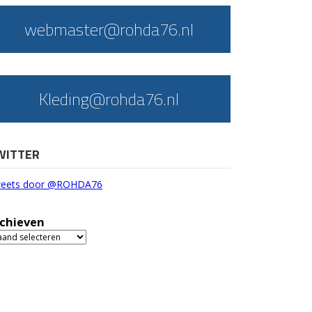
webmaster@rohda76.nl
Kleding@rohda76.nl
WITTER
eets door @ROHDA76
chieven
chieven