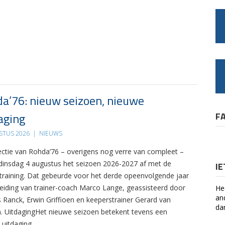
a’76: nieuw seizoen, nieuwe
aging
F
STUS 2026
|
NIEUWS
ectie van Rohda’76 – overigens nog verre van compleet –
 dinsdag 4 augustus het seizoen 2026-2027 af met de
I
 training. Dat gebeurde voor het derde opeenvolgende jaar
leiding van trainer-coach Marco Lange, geassisteerd door
He
an
s Ranck, Erwin Griffioen en keeperstrainer Gerard van
da
. UitdagingHet nieuwe seizoen betekent tevens een
 uitdaging….