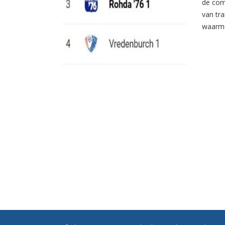
de com
van tr
waarme