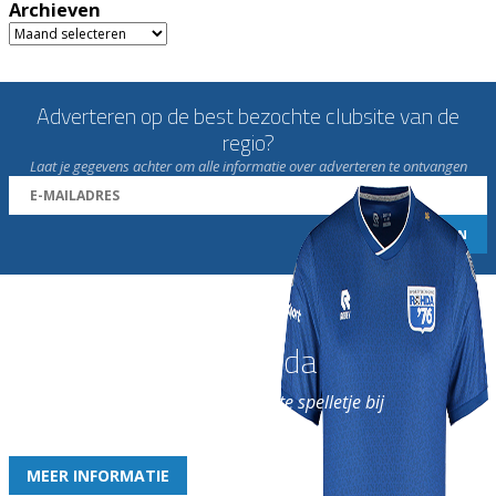
Archieven
Archieven
Adverteren op de best bezochte clubsite van de
regio?
Laat je gegevens achter om alle informatie over adverteren te ontvangen
Word nu lid van Rohda
en geniet iedere week van het leukste spelletje bij
de leukste club!
MEER INFORMATIE