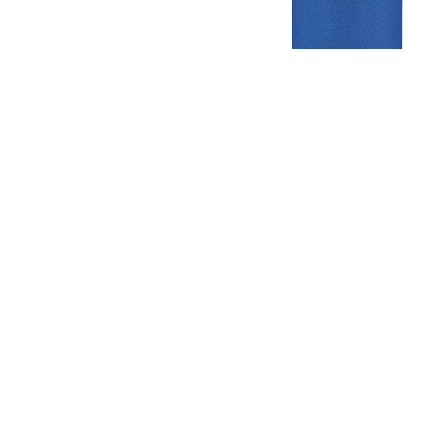
Gezellige zaterdagvereniging in Bodegraven. Het eerste elftal bij
de heren komt uit in de vierde klasse.
Club
Roosters
Overige
Algemene
Speeldagenkalender
Alcoholrichtlijn
informatie
Bardienst
In de media
Bestuur &
Schoonmaakrooster
Diverse
Commissies
kleedkamers
links