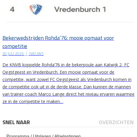
Bekerwedstrijden Rohda’76: mooie opmaat voor
competitie
30 JULI 2026
|
NIEUWS
De KNVB koppelde Rohda’76 in de bekerpoule aan Katwijk 2, FC
Oegstgeest en Vredenburch. Een mooie opmaat voor de
competitie, want zowel FC Oegstgeest als Vredenburch komen in
de competitie ook uit in de derde klasse. Dan kunnen de mannen
van trainer-coach Marco Lange direct het niveau ervaren waarmee
ze in de competitie te maken…
SNEL NAAR
OVERZICHTEN
Programma / Uitslagen / Afgelastingen