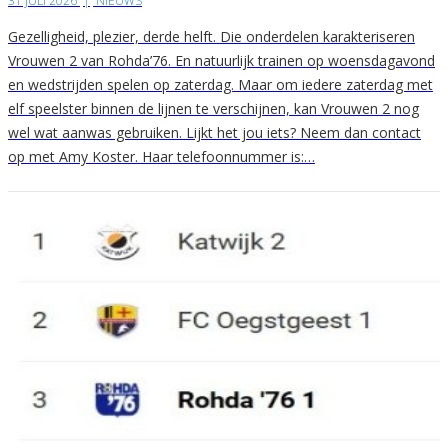
31 JULI 2026
|
NIEUWS
Gezelligheid, plezier, derde helft. Die onderdelen karakteriseren
Vrouwen 2 van Rohda’76. En natuurlijk trainen op woensdagavond
en wedstrijden spelen op zaterdag. Maar om iedere zaterdag met
elf speelster binnen de lijnen te verschijnen, kan Vrouwen 2 nog
wel wat aanwas gebruiken. Lijkt het jou iets? Neem dan contact
op met Amy Koster. Haar telefoonnummer is:…