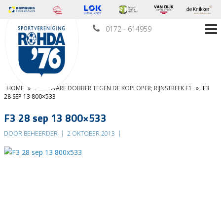
0172 - 614959
HOME
»
EEN ZWARE DOBBER TEGEN DE KOPLOPER; RIJNSTREEK F1
»
F3
28 SEP 13 800×533
F3 28 sep 13 800×533
DOOR BEHEERDER
|
2 OKTOBER 2013
|