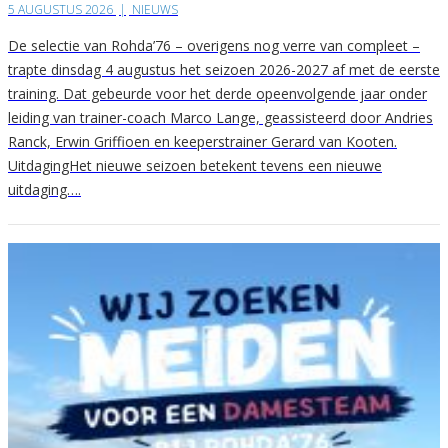
5 AUGUSTUS 2026
|
NIEUWS
De selectie van Rohda’76 – overigens nog verre van compleet –
trapte dinsdag 4 augustus het seizoen 2026-2027 af met de eerste
training. Dat gebeurde voor het derde opeenvolgende jaar onder
leiding van trainer-coach Marco Lange, geassisteerd door Andries
Ranck, Erwin Griffioen en keeperstrainer Gerard van Kooten.
UitdagingHet nieuwe seizoen betekent tevens een nieuwe
uitdaging….