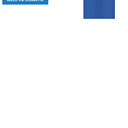
Gezellige zaterdagvereniging in Bodegraven. Het eerste elftal bij
de heren komt uit in de vierde klasse.
Club
Roosters
Overige
Algemene
Speeldagenkalender
Alcoholrichtlijn
informatie
Bardienst
In de media
Bestuur &
Schoonmaakrooster
Diverse