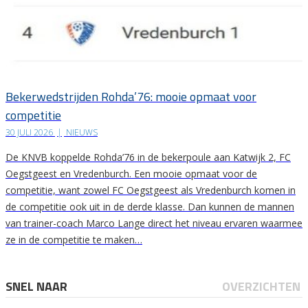
Bekerwedstrijden Rohda’76: mooie opmaat voor
competitie
30 JULI 2026
|
NIEUWS
De KNVB koppelde Rohda’76 in de bekerpoule aan Katwijk 2, FC
Oegstgeest en Vredenburch. Een mooie opmaat voor de
competitie, want zowel FC Oegstgeest als Vredenburch komen in
de competitie ook uit in de derde klasse. Dan kunnen de mannen
van trainer-coach Marco Lange direct het niveau ervaren waarmee
ze in de competitie te maken…
SNEL NAAR
OVERZICHTEN