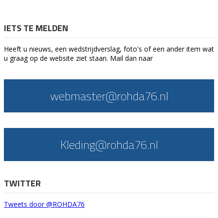
IETS TE MELDEN
Heeft u nieuws, een wedstrijdverslag, foto's of een ander item wat
u graag op de website ziet staan. Mail dan naar
webmaster@rohda76.nl
Kleding@rohda76.nl
TWITTER
Tweets door @ROHDA76