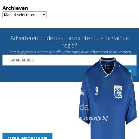
Archieven
Archieven
Adverteren op de best bezochte clubsite van de
regio?
Laat je gegevens achter om alle informatie over adverteren te ontvangen
Word nu lid van Rohda
en geniet iedere week van het leukste spelletje bij
de leukste club!
MEER INFORMATIE