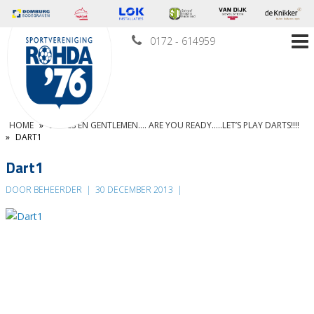
0172 - 614959
HOME
»
LADIES EN GENTLEMEN…. ARE YOU READY…..LET’S PLAY DARTS!!!!
»
DART1
Dart1
DOOR BEHEERDER
|
30 DECEMBER 2013
|