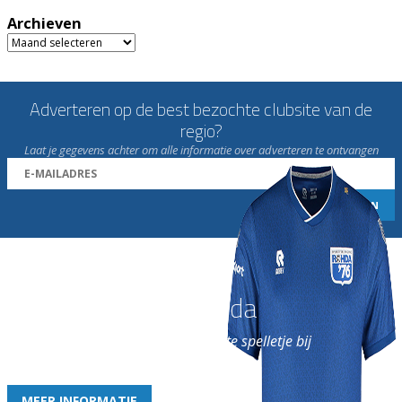
Archieven
Archieven
Adverteren op de best bezochte clubsite van de
regio?
Laat je gegevens achter om alle informatie over adverteren te ontvangen
Word nu lid van Rohda
en geniet iedere week van het leukste spelletje bij
de leukste club!
MEER INFORMATIE