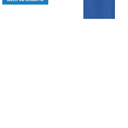
Gezellige zaterdagvereniging in Bodegraven. Het eerste elftal bij
de heren komt uit in de vierde klasse.
Club
Roosters
Overige
Algemene
Speeldagenkalender
Alcoholrichtlijn
informatie
Bardienst
In de media
Bestuur &
Schoonmaakrooster
Diverse