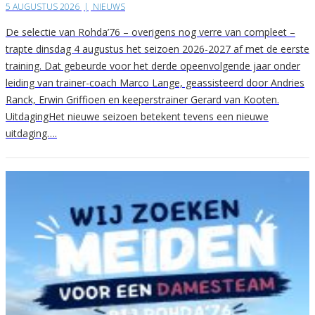
5 AUGUSTUS 2026
|
NIEUWS
De selectie van Rohda’76 – overigens nog verre van compleet –
trapte dinsdag 4 augustus het seizoen 2026-2027 af met de eerste
training. Dat gebeurde voor het derde opeenvolgende jaar onder
leiding van trainer-coach Marco Lange, geassisteerd door Andries
Ranck, Erwin Griffioen en keeperstrainer Gerard van Kooten.
UitdagingHet nieuwe seizoen betekent tevens een nieuwe
uitdaging….