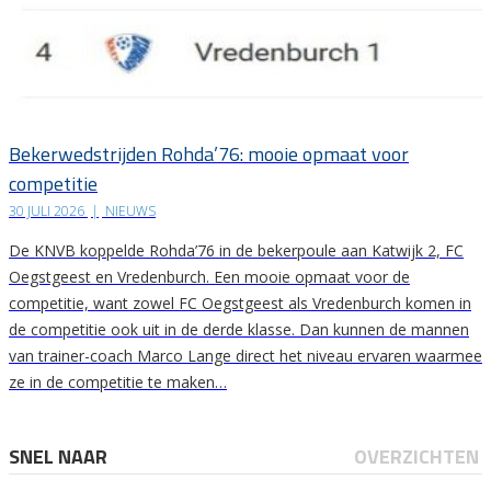
Bekerwedstrijden Rohda’76: mooie opmaat voor
competitie
30 JULI 2026
|
NIEUWS
De KNVB koppelde Rohda’76 in de bekerpoule aan Katwijk 2, FC
Oegstgeest en Vredenburch. Een mooie opmaat voor de
competitie, want zowel FC Oegstgeest als Vredenburch komen in
de competitie ook uit in de derde klasse. Dan kunnen de mannen
van trainer-coach Marco Lange direct het niveau ervaren waarmee
ze in de competitie te maken…
SNEL NAAR
OVERZICHTEN