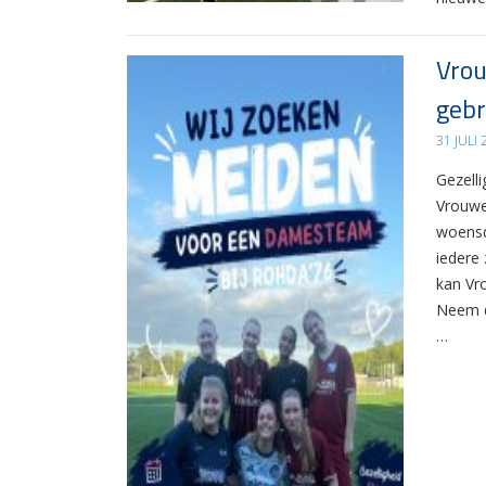
Vrou
gebr
31 JULI
Gezelli
Vrouwe
woensd
iedere 
kan Vr
Neem d
…