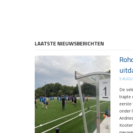
LAATSTE NIEUWSBERICHTEN
Rohd
uitd
5 AUGU
De sel
trapte
eerste
onder 
Andrie
Kooten
nieuwe