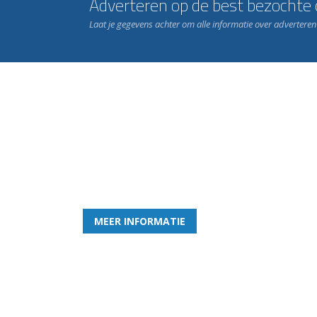
Adverteren op de best bezochte c
Laat je gegevens achter om alle informatie over advertere
Word nu lid van Rohda
en geniet iedere week van het leukste spelletje bi
MEER INFORMATIE