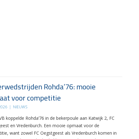
rwedstrijden Rohda’76: mooie
at voor competitie
 2026
|
NIEUWS
B koppelde Rohda’76 in de bekerpoule aan Katwijk 2, FC
eest en Vredenburch. Een mooie opmaat voor de
itie, want zowel FC Oegstgeest als Vredenburch komen in