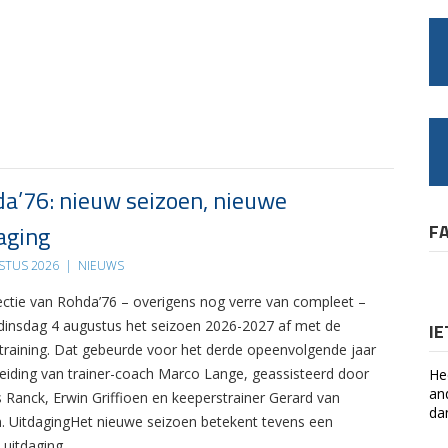
a’76: nieuw seizoen, nieuwe
aging
F
STUS 2026
|
NIEUWS
ectie van Rohda’76 – overigens nog verre van compleet –
 dinsdag 4 augustus het seizoen 2026-2027 af met de
I
 training. Dat gebeurde voor het derde opeenvolgende jaar
leiding van trainer-coach Marco Lange, geassisteerd door
He
an
s Ranck, Erwin Griffioen en keeperstrainer Gerard van
da
. UitdagingHet nieuwe seizoen betekent tevens een
 uitdaging….