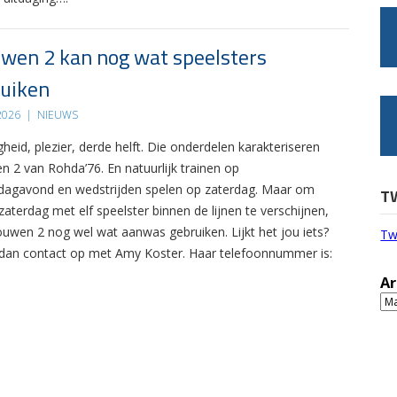
wen 2 kan nog wat speelsters
uiken
 2026
|
NIEUWS
gheid, plezier, derde helft. Die onderdelen karakteriseren
n 2 van Rohda’76. En natuurlijk trainen op
agavond en wedstrijden spelen op zaterdag. Maar om
T
zaterdag met elf speelster binnen de lijnen te verschijnen,
ouwen 2 nog wel wat aanwas gebruiken. Lijkt het jou iets?
Tw
an contact op met Amy Koster. Haar telefoonnummer is:
Ar
Ar