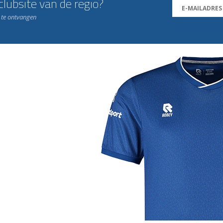
lubsite van de regio?
n te ontvangen
j de leukste club!