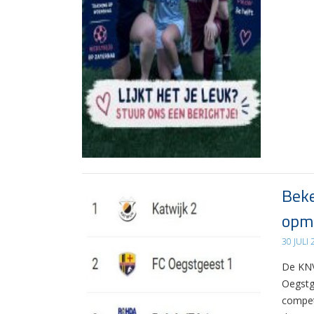
Beke
opma
30 JULI
De KNV
Oegstg
compet