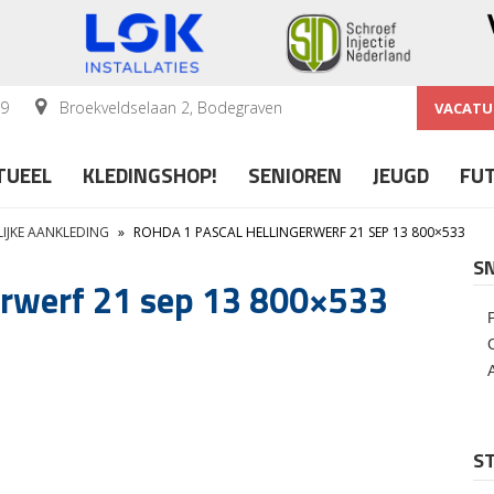
59
Broekveldselaan 2, Bodegraven
VACATU
TUEEL
KLEDINGSHOP!
SENIOREN
JEUGD
FU
LIJKE AANKLEDING
»
ROHDA 1 PASCAL HELLINGERWERF 21 SEP 13 800×533
S
erwerf 21 sep 13 800×533
ST