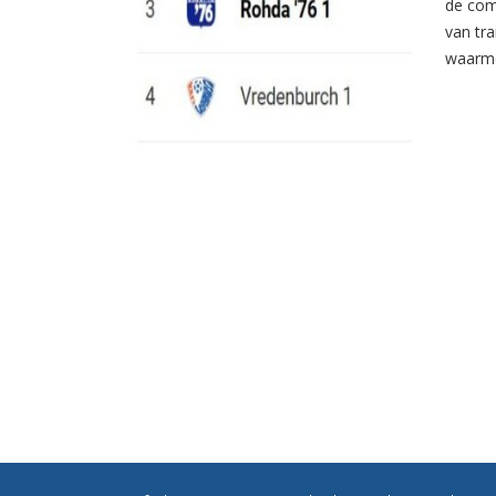
de com
van tr
waarme