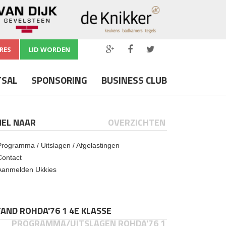
RES
LID WORDEN
TSAL
SPONSORING
BUSINESS CLUB
NEL NAAR
OVERZICHTEN
Programma / Uitslagen / Afgelastingen
Contact
Aanmelden Ukkies
AND ROHDA'76 1 4E KLASSE
PROGRAMMA/UITSLAGEN ROHDA'76 1