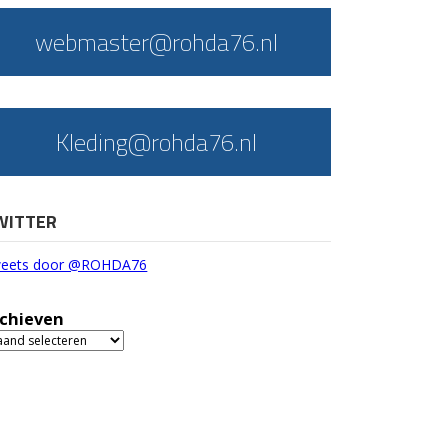
webmaster@rohda76.nl
Kleding@rohda76.nl
WITTER
eets door @ROHDA76
chieven
chieven