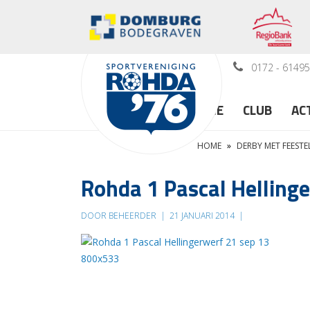
0172 - 6149
HOME
CLUB
AC
HOME
»
DERBY MET FEESTE
Rohda 1 Pascal Helling
DOOR BEHEERDER
|
21 JANUARI 2014
|