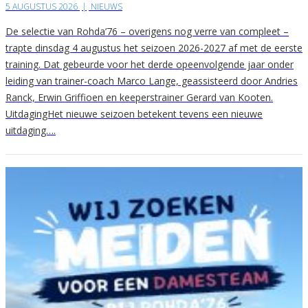
5 AUGUSTUS 2026
|
NIEUWS
De selectie van Rohda’76 – overigens nog verre van compleet –
trapte dinsdag 4 augustus het seizoen 2026-2027 af met de eerste
training. Dat gebeurde voor het derde opeenvolgende jaar onder
leiding van trainer-coach Marco Lange, geassisteerd door Andries
Ranck, Erwin Griffioen en keeperstrainer Gerard van Kooten.
UitdagingHet nieuwe seizoen betekent tevens een nieuwe
uitdaging….