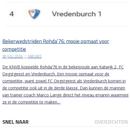
Bekerwedstrijden Rohda’76: mooie opmaat voor
competitie
30 JULI 2026
|
NIEUWS
De KNVB koppelde Rohda’76 in de bekerpoule aan Katwijk 2, FC
Oegstgeest en Vredenburch. Een mooie opmaat voor de
competitie, want zowel FC Oegstgeest als Vredenburch komen in
de competitie ook uit in de derde klasse. Dan kunnen de mannen
van trainer-coach Marco Lange direct het niveau ervaren waarmee
ze in de competitie te maken…
SNEL NAAR
OVERZICHTEN