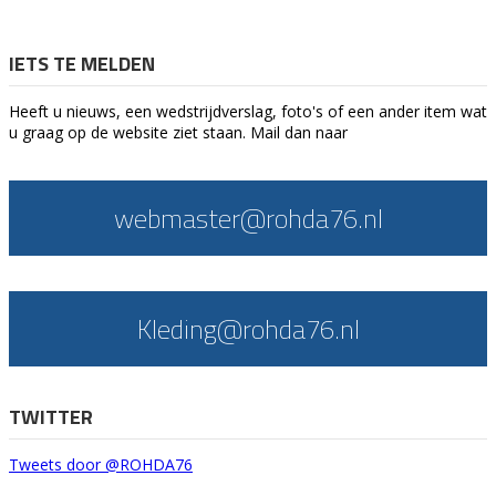
IETS TE MELDEN
Heeft u nieuws, een wedstrijdverslag, foto's of een ander item wat
u graag op de website ziet staan. Mail dan naar
webmaster@rohda76.nl
Kleding@rohda76.nl
TWITTER
Tweets door @ROHDA76