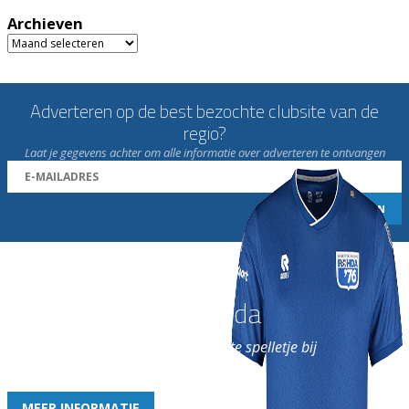
Archieven
Archieven
Adverteren op de best bezochte clubsite van de
regio?
Laat je gegevens achter om alle informatie over adverteren te ontvangen
Word nu lid van Rohda
en geniet iedere week van het leukste spelletje bij
de leukste club!
MEER INFORMATIE