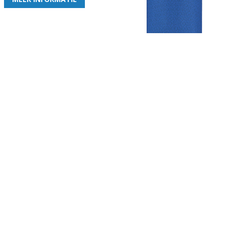
Gezellige zaterdagvereniging in Bodegraven. Het eerste elftal bij
de heren komt uit in de vierde klasse.
Club
Roosters
Overige
Algemene
Speeldagenkalender
Alcoholrichtlijn
informatie
Bardienst
In de media
Bestuur &
Schoonmaakrooster
Diverse