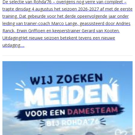
De selectie van Rohda’76 – overigens nog verre van compleet –
trapte dinsdag 4 augustus het seizoen 2026-2027 af met de eerste
training. Dat gebeurde voor het derde opeenvolgende jaar onder
leiding van trainer-coach Marco Lange, geassisteerd door Andries
Ranck, Erwin Griffioen en keeperstrainer Gerard van Kooten.
UitdagingHet nieuwe seizoen betekent tevens een nieuwe
uitdaging….