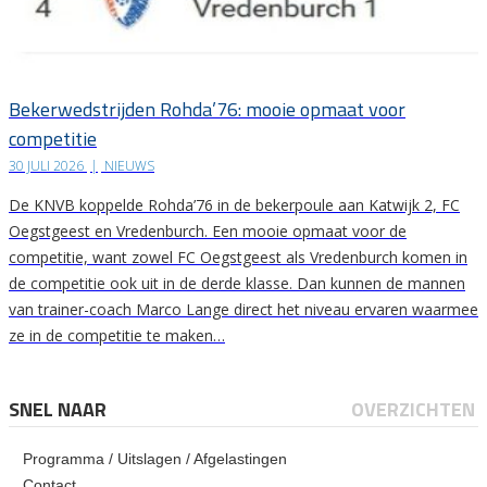
Bekerwedstrijden Rohda’76: mooie opmaat voor
competitie
30 JULI 2026
|
NIEUWS
De KNVB koppelde Rohda’76 in de bekerpoule aan Katwijk 2, FC
Oegstgeest en Vredenburch. Een mooie opmaat voor de
competitie, want zowel FC Oegstgeest als Vredenburch komen in
de competitie ook uit in de derde klasse. Dan kunnen de mannen
van trainer-coach Marco Lange direct het niveau ervaren waarmee
ze in de competitie te maken…
SNEL NAAR
OVERZICHTEN
Programma / Uitslagen / Afgelastingen
Contact