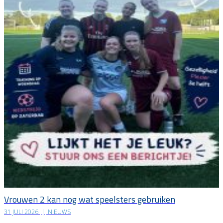
Vrouwen 2 kan nog wat speelsters gebruiken
31 JULI 2026
|
NIEUWS