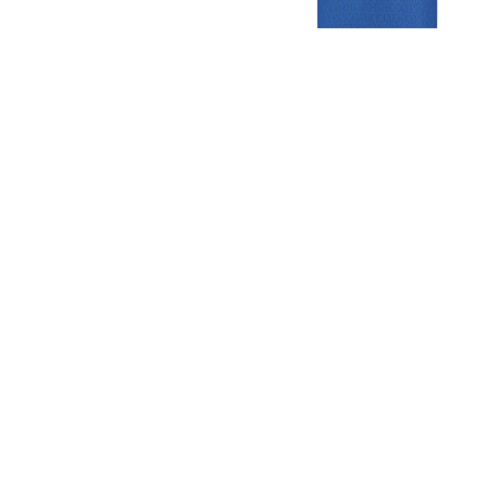
Gezellige zaterdagvereniging in Bodegraven. Het eerste elftal bij
de heren komt uit in de vierde klasse.
Club
Roosters
Overige
Algemene
Speeldagenkalender
Alcoholrichtlijn
informatie
Bardienst
In de media
Bestuur &
Schoonmaakrooster
Diverse
Commissies
kleedkamers
links
Vacatures
Klaverjassen
Privacyverklaring