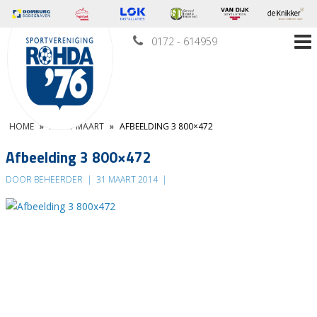
0172 - 614959
HOME
»
AD 31 MAART
»
AFBEELDING 3 800×472
Afbeelding 3 800×472
DOOR BEHEERDER
|
31 MAART 2014
|