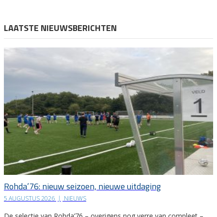
LAATSTE NIEUWSBERICHTEN
Rohda’76: nieuw seizoen, nieuwe uitdaging
5 AUGUSTUS 2026
|
NIEUWS
De selectie van Rohda’76 – overigens nog verre van compleet –