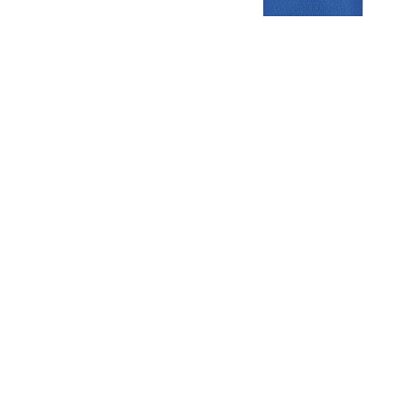
Gezellige zaterdagvereniging in Bodegraven. Het eerste elftal bij
de heren komt uit in de vierde klasse.
Club
Roosters
Overige
Algemene
Speeldagenkalender
Alcoholrichtlijn
informatie
Bardienst
In de media
Bestuur &
Schoonmaakrooster
Diverse
Commissies
kleedkamers
links
Vacatures
Klaverjassen
Privacyverklaring