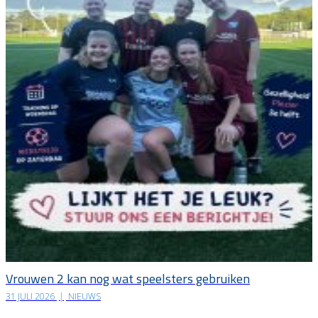
Vrouwen 2 kan nog wat speelsters gebruiken
31 JULI 2026
|
NIEUWS