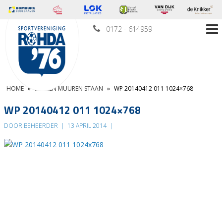
0172 - 614959
HOME
»
BINNEN MUUREN STAAN
»
WP 20140412 011 1024×768
WP 20140412 011 1024×768
DOOR BEHEERDER
|
13 APRIL 2014
|