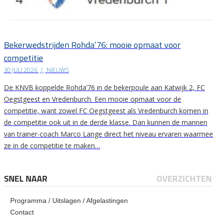
Bekerwedstrijden Rohda’76: mooie opmaat voor
competitie
30 JULI 2026
|
NIEUWS
De KNVB koppelde Rohda’76 in de bekerpoule aan Katwijk 2, FC
Oegstgeest en Vredenburch. Een mooie opmaat voor de
competitie, want zowel FC Oegstgeest als Vredenburch komen in
de competitie ook uit in de derde klasse. Dan kunnen de mannen
van trainer-coach Marco Lange direct het niveau ervaren waarmee
ze in de competitie te maken…
SNEL NAAR
OVERZICHTEN
Programma / Uitslagen / Afgelastingen
Contact