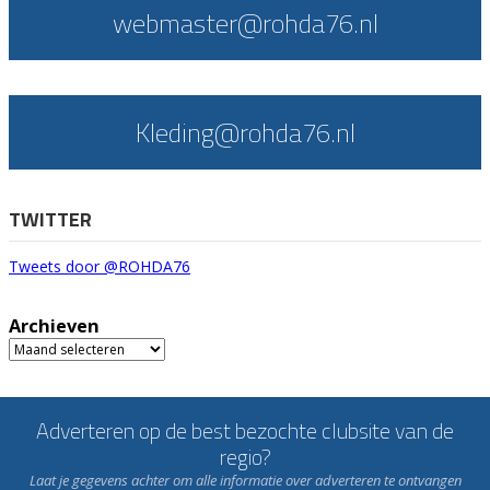
webmaster@rohda76.nl
Kleding@rohda76.nl
TWITTER
Tweets door @ROHDA76
Archieven
Archieven
Adverteren op de best bezochte clubsite van de
regio?
Laat je gegevens achter om alle informatie over adverteren te ontvangen