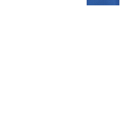
Gezellige zaterdagvereniging in Bodegraven. Het eerste elftal bij
de heren komt uit in de vierde klasse.
Club
Roosters
Overige
Algemene
Speeldagenkalender
Alcoholrichtlijn
informatie
Bardienst
In de media
Bestuur &
Schoonmaakrooster
Diverse
Commissies
kleedkamers
links
Vacatures
Klaverjassen
Privacyverklaring