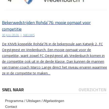
Bekerwedstrijden Rohda’76: mooie opmaat voor
competitie
30 JULI 2026
|
NIEUWS
De KNVB koppelde Rohda’76 in de bekerpoule aan Katwijk 2, FC
Oegstgeest en Vredenburch. Een mooie opmaat voor de
competitie, want zowel FC Oegstgeest als Vredenburch komen in
de competitie ook uit in de derde klasse. Dan kunnen de mannen
van trainer-coach Marco Lange direct het niveau ervaren waarmee
ze in de competitie te maken…
SNEL NAAR
OVERZICHTEN
Programma / Uitslagen / Afgelastingen
Contact