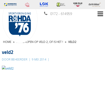
0172 - 614959
HOME
»
MOLSHOPEN OP VELD 2, OF IS HET !
»
VELD2
veld2
DOOR BEHEERDER
|
9 MEI 2014
|