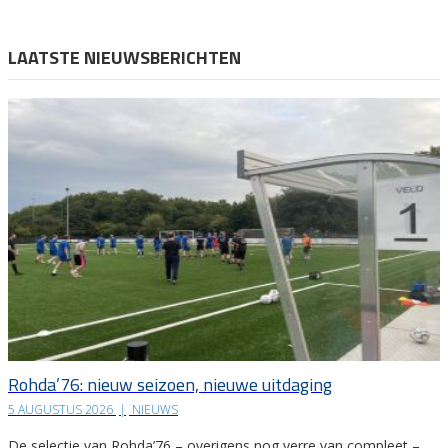
LAATSTE NIEUWSBERICHTEN
Rohda’76: nieuw seizoen, nieuwe uitdaging
5 AUGUSTUS 2026
|
NIEUWS
De selectie van Rohda’76 – overigens nog verre van compleet –