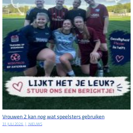
Vrouwen 2 kan nog wat speelsters gebruiken
31 JULI 2026
|
NIEUWS