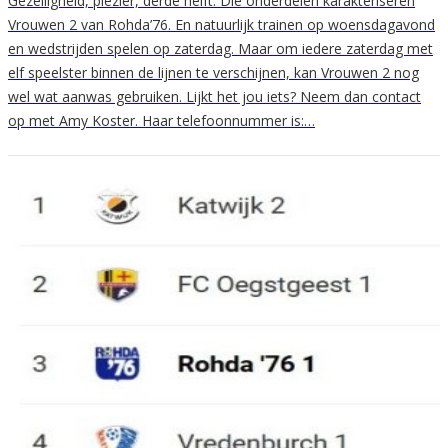
Gezelligheid, plezier, derde helft. Die onderdelen karakteriseren
Vrouwen 2 van Rohda’76. En natuurlijk trainen op woensdagavond
en wedstrijden spelen op zaterdag. Maar om iedere zaterdag met
elf speelster binnen de lijnen te verschijnen, kan Vrouwen 2 nog
wel wat aanwas gebruiken. Lijkt het jou iets? Neem dan contact
op met Amy Koster. Haar telefoonnummer is:…