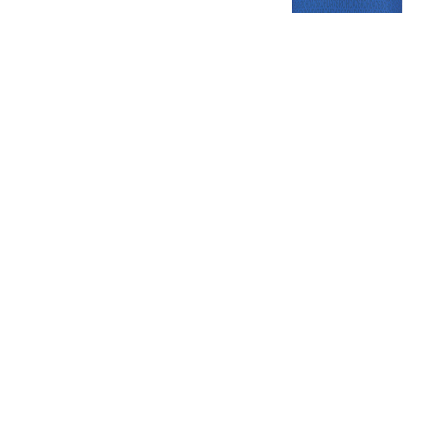
Gezellige zaterdagvereniging in Bodegraven. Het eerste elftal bij
de heren komt uit in de vierde klasse.
Club
Roosters
Overige
Algemene
Speeldagenkalender
Alcoholrichtlijn
informatie
Bardienst
In de media
Bestuur &
Schoonmaakrooster
Diverse
Commissies
kleedkamers
links
Vacatures
Klaverjassen
Privacyverklaring