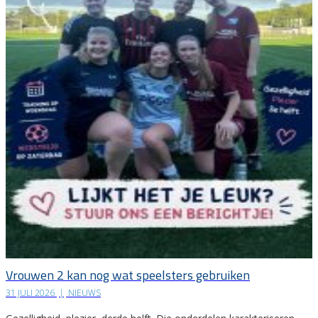
Vrouwen 2 kan nog wat speelsters gebruiken
31 JULI 2026
|
NIEUWS