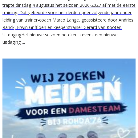
trapte dinsdag 4 augustus het seizoen 2026-2027 af met de eerste
training. Dat gebeurde voor het derde opeenvolgende jaar onder
leiding van trainer-coach Marco Lange, geassisteerd door Andries
Ranck, Erwin Griffioen en keeperstrainer Gerard van Kooten.
UitdagingHet nieuwe seizoen betekent tevens een nieuwe
uitdaging….