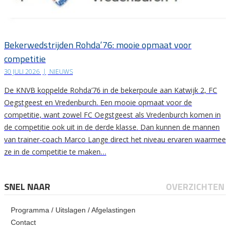
Bekerwedstrijden Rohda’76: mooie opmaat voor
competitie
30 JULI 2026
|
NIEUWS
De KNVB koppelde Rohda’76 in de bekerpoule aan Katwijk 2, FC
Oegstgeest en Vredenburch. Een mooie opmaat voor de
competitie, want zowel FC Oegstgeest als Vredenburch komen in
de competitie ook uit in de derde klasse. Dan kunnen de mannen
van trainer-coach Marco Lange direct het niveau ervaren waarmee
ze in de competitie te maken…
SNEL NAAR
OVERZICHTEN
Programma / Uitslagen / Afgelastingen
Contact