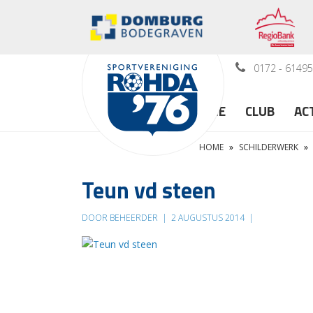
0172 - 6149
HOME
CLUB
AC
HOME
»
SCHILDERWERK
»
Teun vd steen
DOOR BEHEERDER
|
2 AUGUSTUS 2014
|