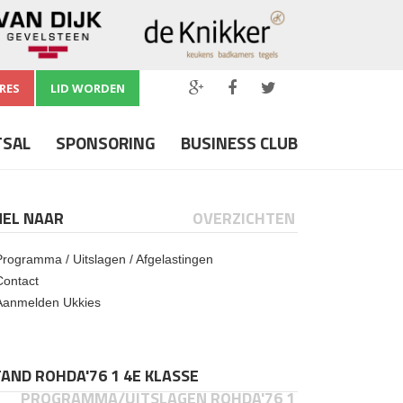
RES
LID WORDEN
TSAL
SPONSORING
BUSINESS CLUB
NEL NAAR
OVERZICHTEN
Programma / Uitslagen / Afgelastingen
Contact
Aanmelden Ukkies
AND ROHDA'76 1 4E KLASSE
PROGRAMMA/UITSLAGEN ROHDA'76 1