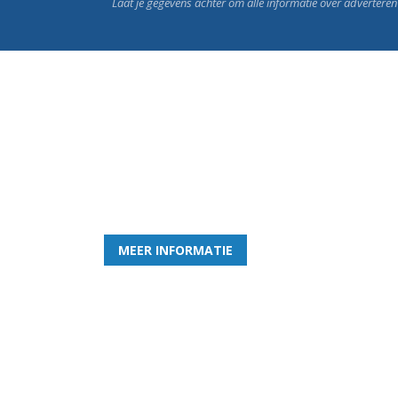
Laat je gegevens achter om alle informatie over advertere
Word nu lid van Rohda
en geniet iedere week van het leukste spelletje bi
MEER INFORMATIE