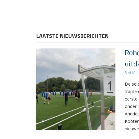
LAATSTE NIEUWSBERICHTEN
Rohd
uitd
5 AUGU
De sel
trapte
eerste
onder 
Andrie
Kooten
nieuwe