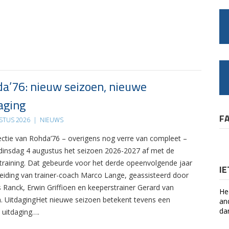
a’76: nieuw seizoen, nieuwe
aging
F
STUS 2026
|
NIEUWS
ectie van Rohda’76 – overigens nog verre van compleet –
 dinsdag 4 augustus het seizoen 2026-2027 af met de
 training. Dat gebeurde voor het derde opeenvolgende jaar
I
leiding van trainer-coach Marco Lange, geassisteerd door
s Ranck, Erwin Griffioen en keeperstrainer Gerard van
He
. UitdagingHet nieuwe seizoen betekent tevens een
an
da
 uitdaging….