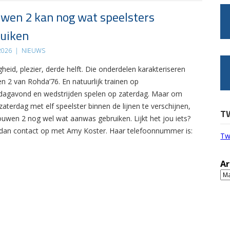
wen 2 kan nog wat speelsters
uiken
 2026
|
NIEUWS
gheid, plezier, derde helft. Die onderdelen karakteriseren
n 2 van Rohda’76. En natuurlijk trainen op
agavond en wedstrijden spelen op zaterdag. Maar om
zaterdag met elf speelster binnen de lijnen te verschijnen,
T
ouwen 2 nog wel wat aanwas gebruiken. Lijkt het jou iets?
an contact op met Amy Koster. Haar telefoonnummer is:
Tw
Ar
Ar