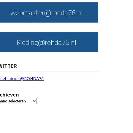
webmaster@rohda76.nl
Kleding@rohda76.nl
WITTER
eets door @ROHDA76
chieven
chieven