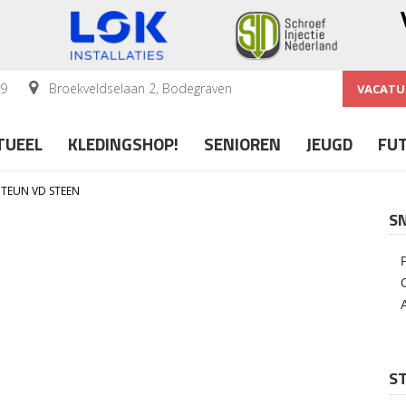
59
Broekveldselaan 2, Bodegraven
VACATU
TUEEL
KLEDINGSHOP!
SENIOREN
JEUGD
FU
TEUN VD STEEN
S
ST