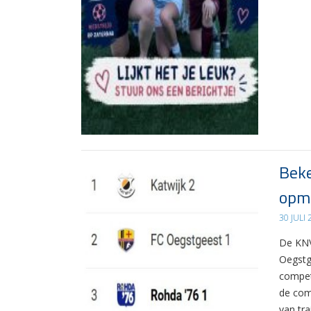
Beke
opma
30 JULI
De KNV
Oegstg
compet
de com
van tr