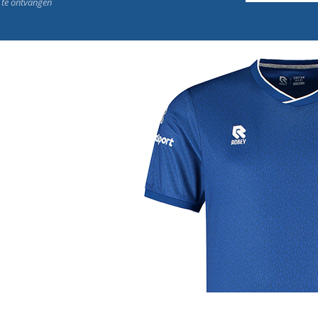
n te ontvangen
j de leukste club!