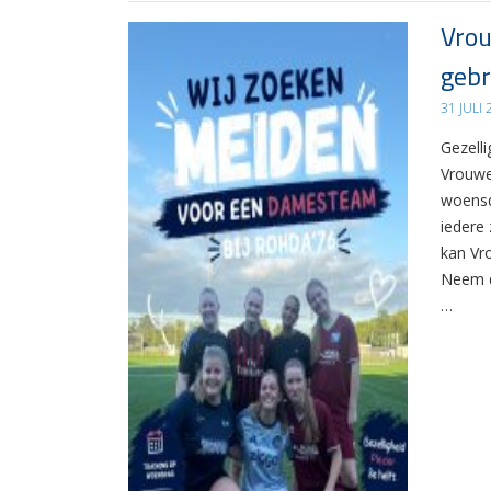
Vrou
gebr
31 JULI
Gezelli
Vrouwe
woensd
iedere 
kan Vr
Neem d
…