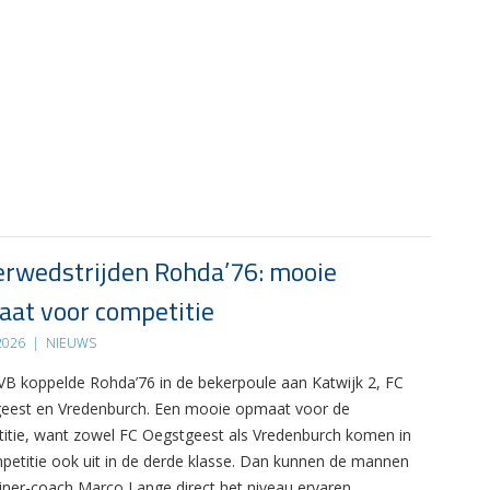
rwedstrijden Rohda’76: mooie
at voor competitie
 2026
|
NIEUWS
B koppelde Rohda’76 in de bekerpoule aan Katwijk 2, FC
eest en Vredenburch. Een mooie opmaat voor de
itie, want zowel FC Oegstgeest als Vredenburch komen in
petitie ook uit in de derde klasse. Dan kunnen de mannen
ainer-coach Marco Lange direct het niveau ervaren