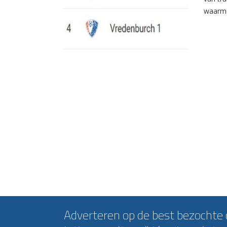
waarme
Adverteren op de best bezochte c