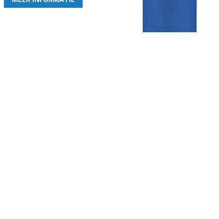
Gezellige zaterdagvereniging in Bodegraven. Het eerste elftal bij
de heren komt uit in de vierde klasse.
Club
Roosters
Overige
Algemene
Speeldagenkalender
Alcoholrichtlijn
informatie
Bardienst
In de media
Bestuur &
Schoonmaakrooster
Diverse