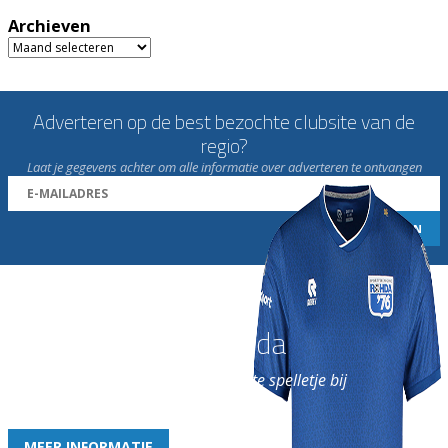
Archieven
Archieven
Adverteren op de best bezochte clubsite van de
regio?
Laat je gegevens achter om alle informatie over adverteren te ontvangen
Word nu lid van Rohda
en geniet iedere week van het leukste spelletje bij
de leukste club!
MEER INFORMATIE