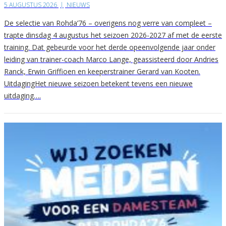
5 AUGUSTUS 2026
|
NIEUWS
De selectie van Rohda’76 – overigens nog verre van compleet –
trapte dinsdag 4 augustus het seizoen 2026-2027 af met de eerste
training. Dat gebeurde voor het derde opeenvolgende jaar onder
leiding van trainer-coach Marco Lange, geassisteerd door Andries
Ranck, Erwin Griffioen en keeperstrainer Gerard van Kooten.
UitdagingHet nieuwe seizoen betekent tevens een nieuwe
uitdaging….