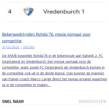
Bekerwedstrijden Rohda’76: mooie opmaat voor
competitie
30 JULI 2026
|
NIEUWS
De KNVB koppelde Rohda’76 in de bekerpoule aan Katwijk 2, FC
Oegstgeest en Vredenburch. Een mooie opmaat voor de
competitie, want zowel FC Oegstgeest als Vredenburch komen in
de competitie ook uit in de derde klasse. Dan kunnen de mannen
van trainer-coach Marco Lange direct het niveau ervaren waarmee
ze in de competitie te maken…
SNEL NAAR
OVERZICHTEN