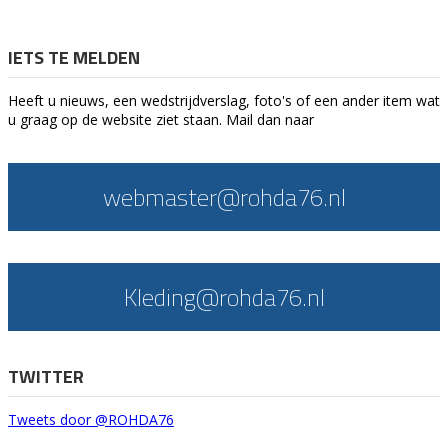
IETS TE MELDEN
Heeft u nieuws, een wedstrijdverslag, foto's of een ander item wat
u graag op de website ziet staan. Mail dan naar
webmaster@rohda76.nl
Kleding@rohda76.nl
TWITTER
Tweets door @ROHDA76