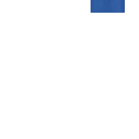
Gezellige zaterdagvereniging in Bodegraven. Het eerste elftal bij
de heren komt uit in de vierde klasse.
Club
Roosters
Overige
Algemene
Speeldagenkalender
Alcoholrichtlijn
informatie
Bardienst
In de media
Bestuur &
Schoonmaakrooster
Diverse
Commissies
kleedkamers
links