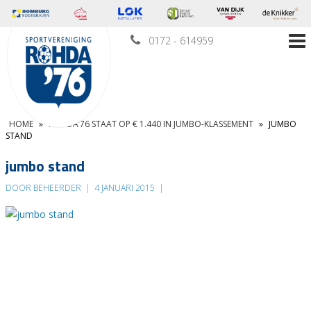
0172 - 614959
HOME
»
ROHDA’76 STAAT OP € 1.440 IN JUMBO-KLASSEMENT
»
JUMBO
STAND
jumbo stand
DOOR BEHEERDER
|
4 JANUARI 2015
|