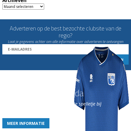
Archieven
Archieven
Adverteren op de best bezochte clubsite van de
regio?
Laat je gegevens achter om alle informatie over adverteren te ontvangen
Word nu lid van Rohda
en geniet iedere week van het leukste spelletje bij
de leukste club!
MEER INFORMATIE