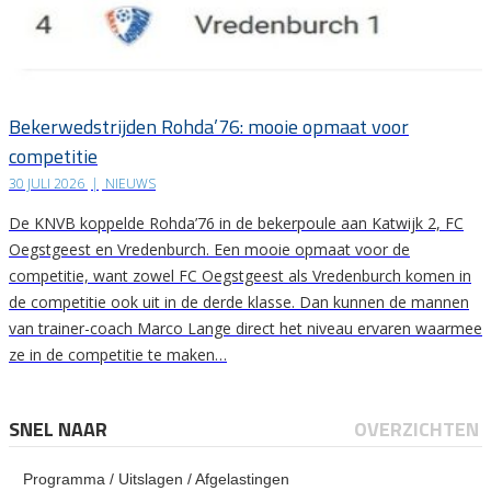
Bekerwedstrijden Rohda’76: mooie opmaat voor
competitie
30 JULI 2026
|
NIEUWS
De KNVB koppelde Rohda’76 in de bekerpoule aan Katwijk 2, FC
Oegstgeest en Vredenburch. Een mooie opmaat voor de
competitie, want zowel FC Oegstgeest als Vredenburch komen in
de competitie ook uit in de derde klasse. Dan kunnen de mannen
van trainer-coach Marco Lange direct het niveau ervaren waarmee
ze in de competitie te maken…
SNEL NAAR
OVERZICHTEN
Programma / Uitslagen / Afgelastingen