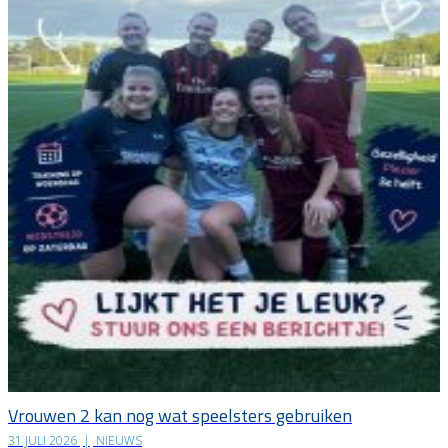
Vrouwen 2 kan nog wat speelsters gebruiken
31 JULI 2026
|
NIEUWS