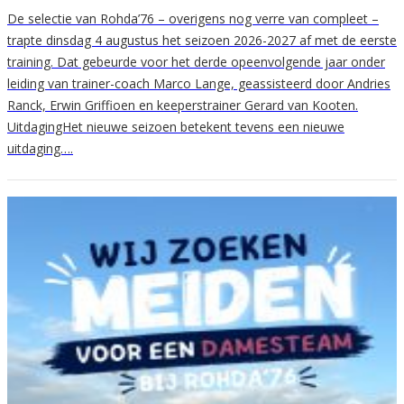
De selectie van Rohda’76 – overigens nog verre van compleet –
trapte dinsdag 4 augustus het seizoen 2026-2027 af met de eerste
training. Dat gebeurde voor het derde opeenvolgende jaar onder
leiding van trainer-coach Marco Lange, geassisteerd door Andries
Ranck, Erwin Griffioen en keeperstrainer Gerard van Kooten.
UitdagingHet nieuwe seizoen betekent tevens een nieuwe
uitdaging….