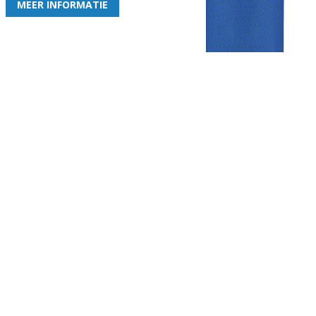
MEER INFORMATIE
Gezellige zaterdagvereniging in Bodegraven. Het eerste elftal bij
de heren komt uit in de vierde klasse.
Club
Roosters
Overige
Algemene
Speeldagenkalender
Alcoholrichtlijn
informatie
Bardienst
In de media
Bestuur &
Schoonmaakrooster
Diverse