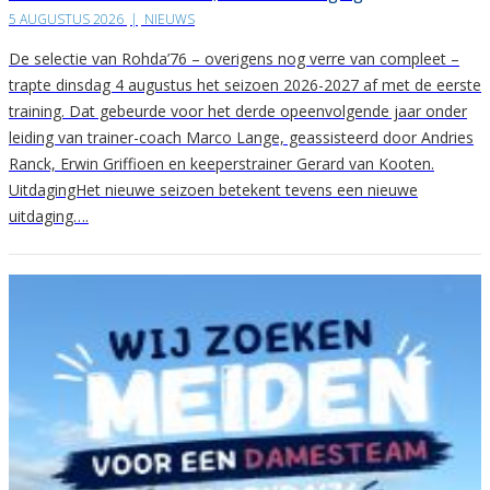
5 AUGUSTUS 2026
|
NIEUWS
De selectie van Rohda’76 – overigens nog verre van compleet –
trapte dinsdag 4 augustus het seizoen 2026-2027 af met de eerste
training. Dat gebeurde voor het derde opeenvolgende jaar onder
leiding van trainer-coach Marco Lange, geassisteerd door Andries
Ranck, Erwin Griffioen en keeperstrainer Gerard van Kooten.
UitdagingHet nieuwe seizoen betekent tevens een nieuwe
uitdaging….