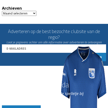
Archieven
Archieven
Adverteren op de best bezochte clubsite van de
regio?
Laat je gegevens achter om alle informatie over adverteren te ontvangen
Word nu lid van Rohda
en geniet iedere week van het leukste spelletje bij
de leukste club!