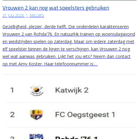
Vrouwen 2 kan nog wat speelsters gebruiken
31 JULI 2026
|
NIEUWS
Gezelligheid, plezier, derde helft. Die onderdelen karakteriseren
Vrouwen 2 van Rohda’76. En natuurlijk trainen op woensdagavond
en wedstrijden spelen op zaterdag. Maar om iedere zaterdag met
elf speelster binnen de lijnen te verschijnen, kan Vrouwen 2 nog
wel wat aanwas gebruiken. Lijkt het jou iets? Neem dan contact
op met Amy Koster. Haar telefoonnummer is:…