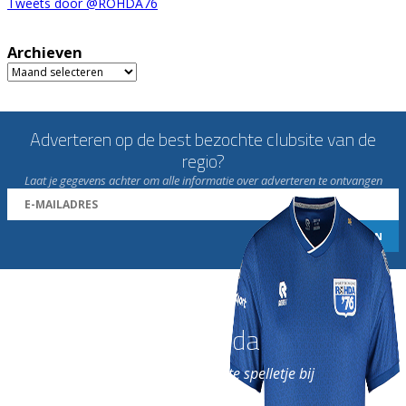
Tweets door @ROHDA76
Archieven
Archieven
Adverteren op de best bezochte clubsite van de
regio?
Laat je gegevens achter om alle informatie over adverteren te ontvangen
Word nu lid van Rohda
en geniet iedere week van het leukste spelletje bij
de leukste club!