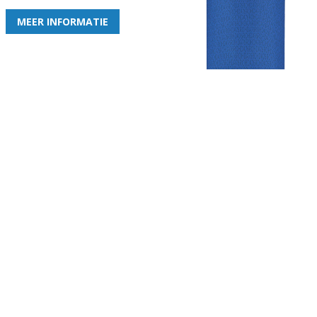
MEER INFORMATIE
Gezellige zaterdagvereniging in Bodegraven. Het eerste elftal bij
de heren komt uit in de vierde klasse.
Club
Roosters
Overige
Algemene
Speeldagenkalender
Alcoholrichtlijn
informatie
Bardienst
In de media