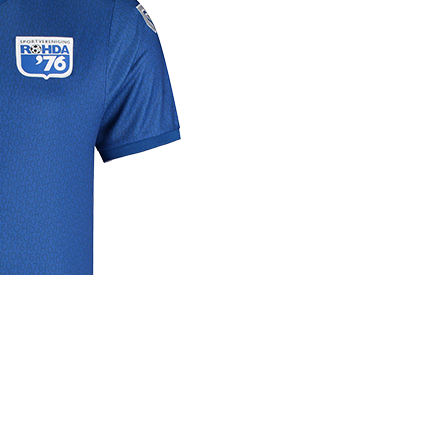
rige
lrichtlijn
 media
se links