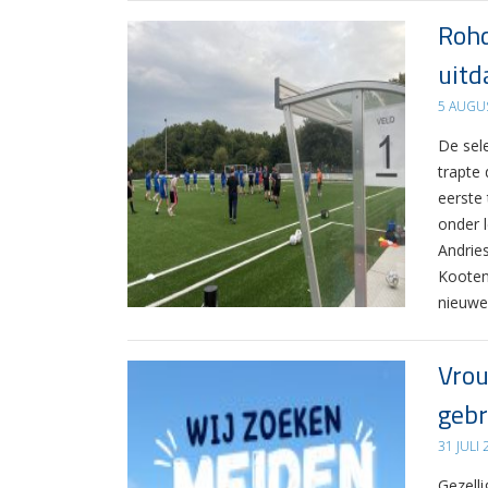
Rohd
uitd
5 AUGU
De sel
trapte
eerste
onder 
Andrie
Kooten
nieuwe
Vrou
gebr
31 JULI
Gezelli