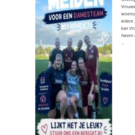
Vrouwe
woensd
iedere 
kan Vr
Neem d
…