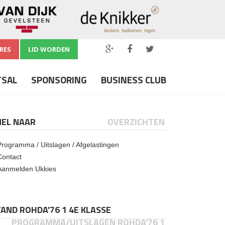
RES
LID WORDEN
TSAL
SPONSORING
BUSINESS CLUB
NEL NAAR
OVERZICHTEN
Programma / Uitslagen / Afgelastingen
Contact
Aanmelden Ukkies
AND ROHDA'76 1 4E KLASSE
PROGRAMMA/UITSLAGEN ROHDA'76 1