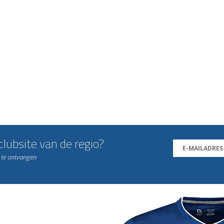
lubsite van de regio?
n te ontvangen