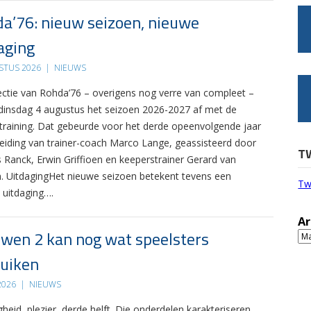
a’76: nieuw seizoen, nieuwe
aging
STUS 2026
|
NIEUWS
ectie van Rohda’76 – overigens nog verre van compleet –
 dinsdag 4 augustus het seizoen 2026-2027 af met de
 training. Dat gebeurde voor het derde opeenvolgende jaar
leiding van trainer-coach Marco Lange, geassisteerd door
T
s Ranck, Erwin Griffioen en keeperstrainer Gerard van
. UitdagingHet nieuwe seizoen betekent tevens een
Tw
 uitdaging….
Ar
wen 2 kan nog wat speelsters
Ar
uiken
 2026
|
NIEUWS
gheid, plezier, derde helft. Die onderdelen karakteriseren