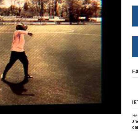
F
I
He
an
da