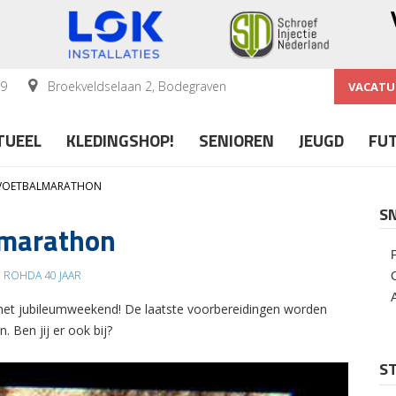
59
Broekveldselaan 2, Bodegraven
VACATU
TUEEL
KLEDINGSHOP!
SENIOREN
JEUGD
FU
 VOETBALMARATHON
S
lmarathon
 ROHDA 40 JAAR
 het jubileumweekend! De laatste voorbereidingen worden
 Ben jij er ook bij?
ST