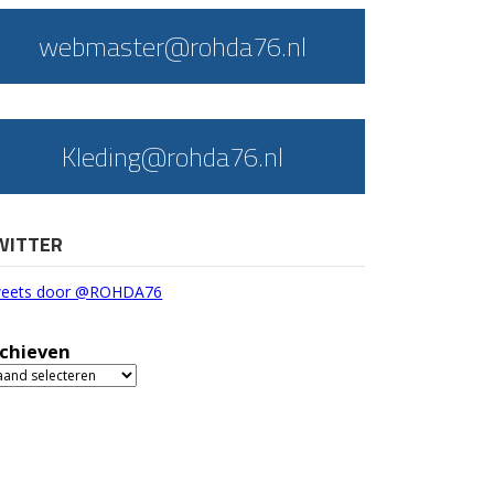
webmaster@rohda76.nl
Kleding@rohda76.nl
WITTER
eets door @ROHDA76
chieven
chieven