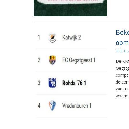
Beke
opma
30 JULI
De KNV
Oegstg
compet
de com
van tr
waarme