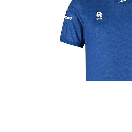
j de leukste club!
Club
Roosters
Ove
Algemene informatie
Speeldagenkalender
Alcoho
Bestuur & Commissies
Bardienst
In de
Vacatures
Schoonmaakrooster
Diver