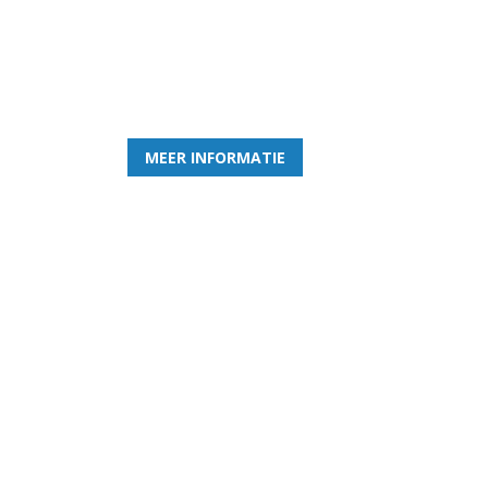
Word nu lid van Rohda
en geniet iedere week van het leukste spelletje bi
MEER INFORMATIE
Gezellige zaterdagvereniging in Bodegraven.