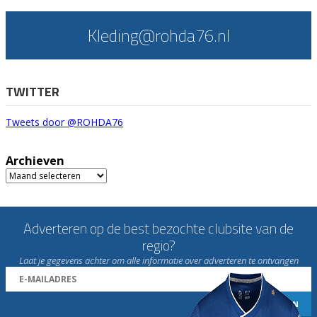
Kleding@rohda76.nl
TWITTER
Tweets door @ROHDA76
Archieven
Archieven
Adverteren op de best bezochte clubsite van de
regio?
Laat je gegevens achter om alle informatie over adverteren te ontvangen