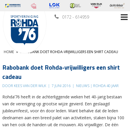
0172 - 614959
HOME
»
RABOBANK DOET ROHDA-VRIJWILLIGERS EEN SHIRT CADEAU
Rabobank doet Rohda-vrijwilligers een shirt
cadeau
DOOR KEES VAN DER WILK
|
7 JUNI 2016
|
NIEUWS | ROHDA 40 JAAR
Rohda’76 heeft in de achterliggende weken het 40-jarig bestaan
van de vereniging op grootse wijze gevierd. Een geslaagd
jubileumfeest, voor én door leden. Want behalve dat de leden
deelnamen aan een breed palet van activiteiten, staken bijna 100
van hen ook de handen uit de mouwen. Als vrijwilliger. De één