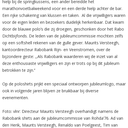
hielp bij de springkussens, een ander bereidde het
marathonvoetbalweekend voor en een derde hielp achter de bar.
Een rijke schakering van klussen en taken. Al die vrijwilligers waren
voor de eigen leden en bezoekers duidelijk herkenbaar. Dat kwam
door de blauwe polo’s die zij droegen, geschonken door het Rabo
Dichtbijfonds. De leden van de jubileumcommissie mochten zelfs
op een softshell rekenen van de gulle gever. Maurits Versteegh,
kantoordirecteur Rabobank Rijn- en Veenstromen, over de
bijzondere geste: ,,Als Rabobank waarderen wij de inzet van al
deze enthousiaste vrijwilligers en zijn er trots op bij dit jubileum
betrokken te zijn.’’
Op de poloshirts prijkt een speciaal ontworpen jubileumlogo, maar
ook in volgende jaren blijven ze bruikbaar bij diverse
evenementen.
Foto: vlnr: Directeur Maurits Versteegh overhandigt namens de
Rabobank shirts aan de jubileumcommissie van Rohda’76. Ad van
den Herik, Maurits Versteegh, Renaldo van Poelgeest, Tim van