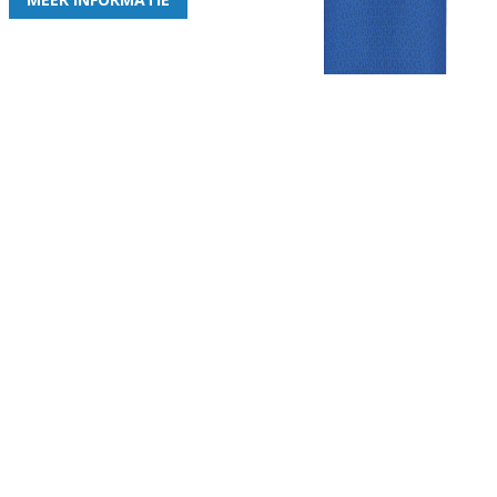
Gezellige zaterdagvereniging in Bodegraven. Het eerste elftal bij
de heren komt uit in de vierde klasse.
Club
Roosters
Overige
Algemene
Speeldagenkalender
Alcoholrichtlijn
informatie
Bardienst
In de media
Bestuur &
Schoonmaakrooster
Diverse