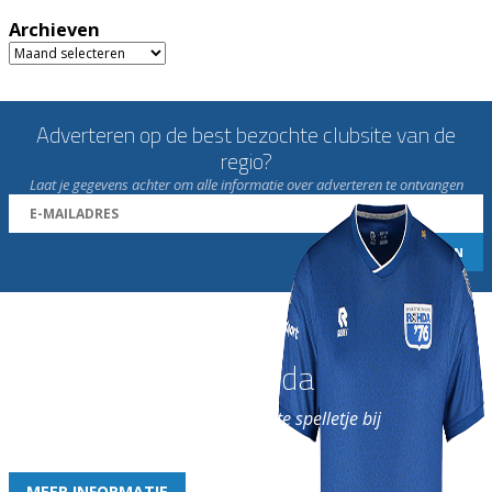
Archieven
Archieven
Adverteren op de best bezochte clubsite van de
regio?
Laat je gegevens achter om alle informatie over adverteren te ontvangen
Word nu lid van Rohda
en geniet iedere week van het leukste spelletje bij
de leukste club!
MEER INFORMATIE