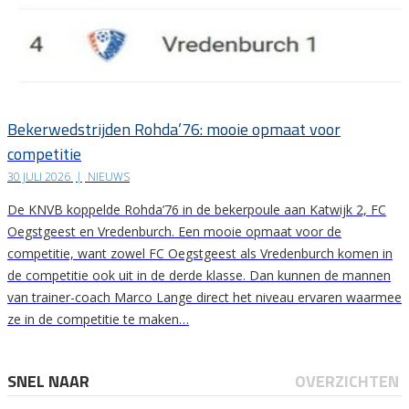
Bekerwedstrijden Rohda’76: mooie opmaat voor
competitie
30 JULI 2026
|
NIEUWS
De KNVB koppelde Rohda’76 in de bekerpoule aan Katwijk 2, FC
Oegstgeest en Vredenburch. Een mooie opmaat voor de
competitie, want zowel FC Oegstgeest als Vredenburch komen in
de competitie ook uit in de derde klasse. Dan kunnen de mannen
van trainer-coach Marco Lange direct het niveau ervaren waarmee
ze in de competitie te maken…
SNEL NAAR
OVERZICHTEN