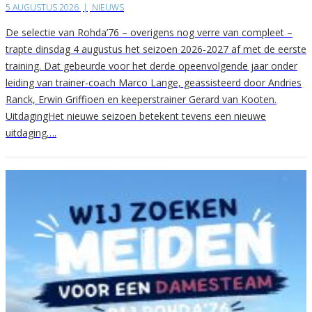
5 AUGUSTUS 2026
|
NIEUWS
De selectie van Rohda’76 – overigens nog verre van compleet –
trapte dinsdag 4 augustus het seizoen 2026-2027 af met de eerste
training. Dat gebeurde voor het derde opeenvolgende jaar onder
leiding van trainer-coach Marco Lange, geassisteerd door Andries
Ranck, Erwin Griffioen en keeperstrainer Gerard van Kooten.
UitdagingHet nieuwe seizoen betekent tevens een nieuwe
uitdaging….