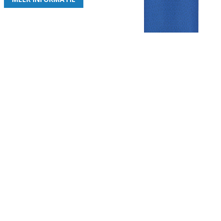
Gezellige zaterdagvereniging in Bodegraven. Het eerste elftal bij
de heren komt uit in de vierde klasse.
Club
Roosters
Overige
Algemene
Speeldagenkalender
Alcoholrichtlijn
informatie
Bardienst
In de media
Bestuur &
Schoonmaakrooster
Diverse