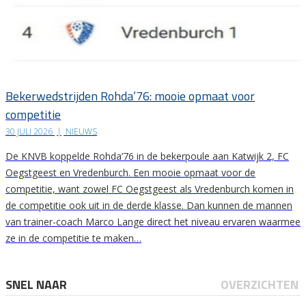
Bekerwedstrijden Rohda’76: mooie opmaat voor
competitie
30 JULI 2026
|
NIEUWS
De KNVB koppelde Rohda’76 in de bekerpoule aan Katwijk 2, FC
Oegstgeest en Vredenburch. Een mooie opmaat voor de
competitie, want zowel FC Oegstgeest als Vredenburch komen in
de competitie ook uit in de derde klasse. Dan kunnen de mannen
van trainer-coach Marco Lange direct het niveau ervaren waarmee
ze in de competitie te maken…
SNEL NAAR
OVERZICHTEN