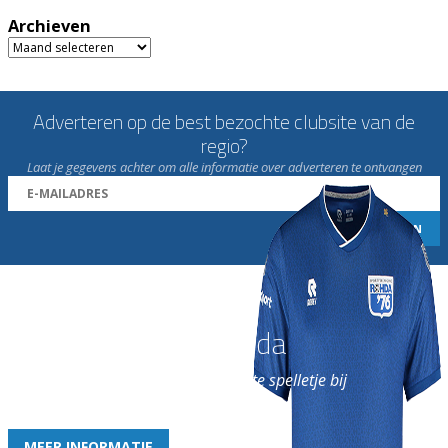
Archieven
Archieven
Adverteren op de best bezochte clubsite van de
regio?
Laat je gegevens achter om alle informatie over adverteren te ontvangen
Word nu lid van Rohda
en geniet iedere week van het leukste spelletje bij
de leukste club!
MEER INFORMATIE