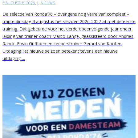
5 AUGUSTUS 2026
|
NIEUWS
De selectie van Rohda’76 – overigens nog verre van compleet –
trapte dinsdag 4 augustus het seizoen 2026-2027 af met de eerste
training. Dat gebeurde voor het derde opeenvolgende jaar onder
leiding van trainer-coach Marco Lange, geassisteerd door Andries
Ranck, Erwin Griffioen en keeperstrainer Gerard van Kooten.
UitdagingHet nieuwe seizoen betekent tevens een nieuwe
uitdaging….