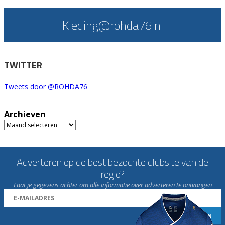
Kleding@rohda76.nl
TWITTER
Tweets door @ROHDA76
Archieven
Archieven
Adverteren op de best bezochte clubsite van de
regio?
Laat je gegevens achter om alle informatie over adverteren te ontvangen