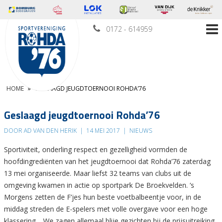
0172 - 614959
HOME
»
GESLAAGD JEUGDTOERNOOI ROHDA’76
Geslaagd jeugdtoernooi Rohda’76
DOOR AD VAN DEN HERIK
|
14 MEI 2017
|
NIEUWS
Sportiviteit, onderling respect en gezelligheid vormden de
hoofdingrediënten van het jeugdtoernooi dat Rohda’76 zaterdag
13 mei organiseerde. Maar liefst 32 teams van clubs uit de
omgeving kwamen in actie op sportpark De Broekvelden. ’s
Morgens zetten de F’jes hun beste voetbalbeentje voor, in de
middag streden de E-spelers met volle overgave voor een hoge
klassering. ,,We zagen allemaal blije gezichten bij de prijsuitreiking