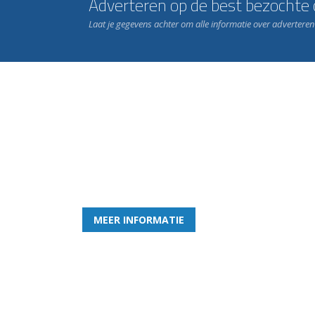
Adverteren op de best bezochte c
Laat je gegevens achter om alle informatie over advertere
Word nu lid van Rohda
en geniet iedere week van het leukste spelletje bi
MEER INFORMATIE