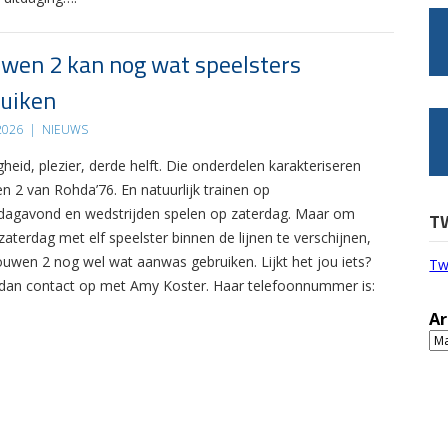
wen 2 kan nog wat speelsters
uiken
 2026
|
NIEUWS
gheid, plezier, derde helft. Die onderdelen karakteriseren
n 2 van Rohda’76. En natuurlijk trainen op
agavond en wedstrijden spelen op zaterdag. Maar om
T
zaterdag met elf speelster binnen de lijnen te verschijnen,
ouwen 2 nog wel wat aanwas gebruiken. Lijkt het jou iets?
Tw
an contact op met Amy Koster. Haar telefoonnummer is:
Ar
Ar