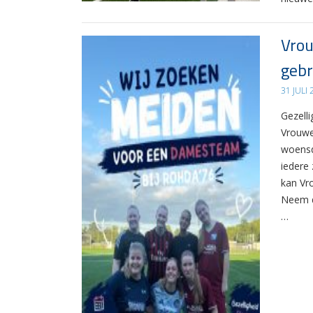
Vrou
gebr
31 JULI
Gezelli
Vrouwe
woensd
iedere 
kan Vr
Neem d
…