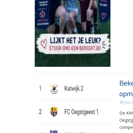
Beke
opma
30 JULI
De KNV
Oegstg
compet