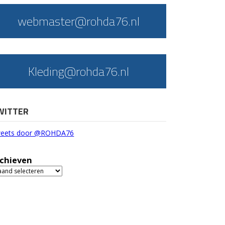
webmaster@rohda76.nl
Kleding@rohda76.nl
WITTER
eets door @ROHDA76
chieven
chieven