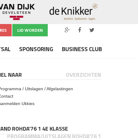
RES
LID WORDEN
TSAL
SPONSORING
BUSINESS CLUB
NEL NAAR
OVERZICHTEN
Programma / Uitslagen / Afgelastingen
Contact
Aanmelden Ukkies
AND ROHDA'76 1 4E KLASSE
PROGRAMMA/UITSLAGEN ROHDA'76 1