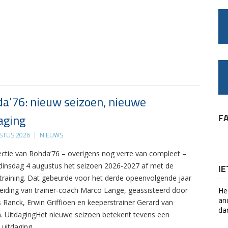
a’76: nieuw seizoen, nieuwe
aging
F
STUS 2026
|
NIEUWS
ectie van Rohda’76 – overigens nog verre van compleet –
 dinsdag 4 augustus het seizoen 2026-2027 af met de
I
 training. Dat gebeurde voor het derde opeenvolgende jaar
leiding van trainer-coach Marco Lange, geassisteerd door
He
an
s Ranck, Erwin Griffioen en keeperstrainer Gerard van
da
. UitdagingHet nieuwe seizoen betekent tevens een
 uitdaging….