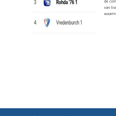
de com
van tr
waarme