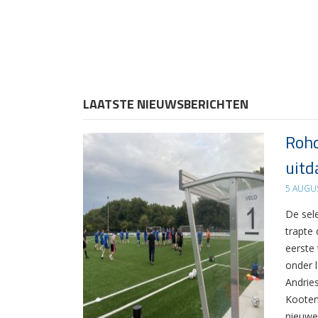
LAATSTE NIEUWSBERICHTEN
Rohd
uitd
5 AUGU
De sel
trapte
eerste
onder 
Andrie
Kooten
nieuwe