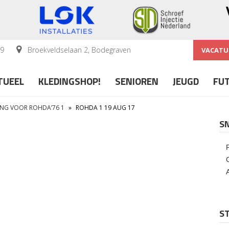
59
Broekveldselaan 2, Bodegraven
VACATU
TUEEL
KLEDINGSHOP!
SENIOREN
JEUGD
FU
ING VOOR ROHDA’76 1
»
ROHDA 1 19 AUG 17
S
ST