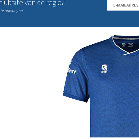
lubsite van de regio?
n te ontvangen
j de leukste club!