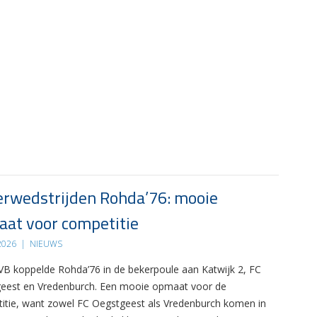
rwedstrijden Rohda’76: mooie
at voor competitie
 2026
|
NIEUWS
B koppelde Rohda’76 in de bekerpoule aan Katwijk 2, FC
eest en Vredenburch. Een mooie opmaat voor de
itie, want zowel FC Oegstgeest als Vredenburch komen in