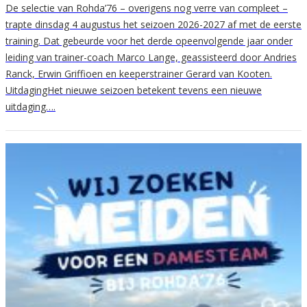
De selectie van Rohda’76 – overigens nog verre van compleet –
trapte dinsdag 4 augustus het seizoen 2026-2027 af met de eerste
training. Dat gebeurde voor het derde opeenvolgende jaar onder
leiding van trainer-coach Marco Lange, geassisteerd door Andries
Ranck, Erwin Griffioen en keeperstrainer Gerard van Kooten.
UitdagingHet nieuwe seizoen betekent tevens een nieuwe
uitdaging….