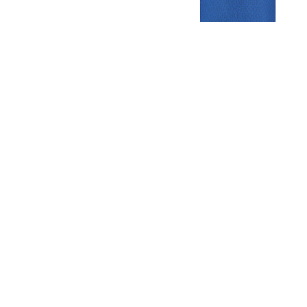
Gezellige zaterdagvereniging in Bodegraven. Het eerste elftal bij
de heren komt uit in de vierde klasse.
Club
Roosters
Overige
Algemene
Speeldagenkalender
Alcoholrichtlijn
informatie
Bardienst
In de media
Bestuur &
Schoonmaakrooster
Diverse
Commissies
kleedkamers
links