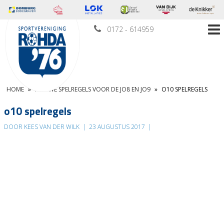
0172 - 614959
HOME
»
NIEUWE SPELREGELS VOOR DE JO8 EN JO9
»
O10 SPELREGELS
o10 spelregels
DOOR KEES VAN DER WILK
|
23 AUGUSTUS 2017
|