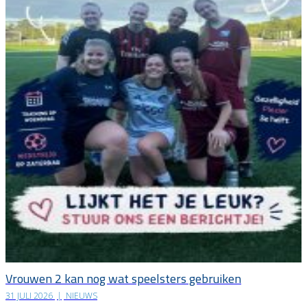
Vrouwen 2 kan nog wat speelsters gebruiken
31 JULI 2026
|
NIEUWS