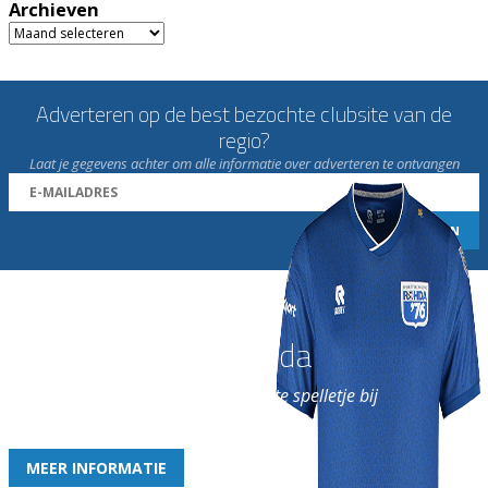
Archieven
Archieven
Adverteren op de best bezochte clubsite van de
regio?
Laat je gegevens achter om alle informatie over adverteren te ontvangen
Word nu lid van Rohda
en geniet iedere week van het leukste spelletje bij
de leukste club!
MEER INFORMATIE