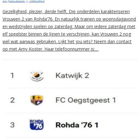
31 JULI 2026
|
NIEUWS
Gezelligheid, plezier, derde helft. Die onderdelen karakteriseren
Vrouwen 2 van Rohda’76. En natuurlijk trainen op woensdagavond
en wedstrijden spelen op zaterdag. Maar om iedere zaterdag met
elf speelster binnen de lijnen te verschijnen, kan Vrouwen 2 nog
wel wat aanwas gebruiken. Lijkt het jou iets? Neem dan contact
op met Amy Koster. Haar telefoonnummer is:…