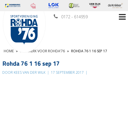
0172 - 614959
HOME
»
HUISWERK VOOR ROHDA’76
»
ROHDA 76 1 16 SEP 17
Rohda 76 1 16 sep 17
DOOR KEES VAN DER WILK
|
17 SEPTEMBER 2017
|