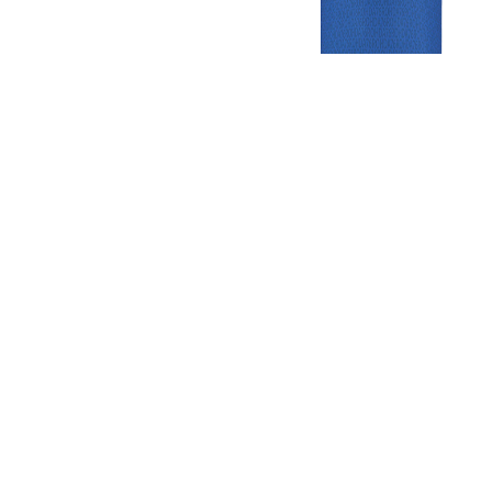
Gezellige zaterdagvereniging in Bodegraven. Het eerste elftal bij
de heren komt uit in de vierde klasse.
Club
Roosters
Overige
Algemene
Speeldagenkalender
Alcoholrichtlijn
informatie
Bardienst
In de media
Bestuur &
Schoonmaakrooster
Diverse
Commissies
kleedkamers
links