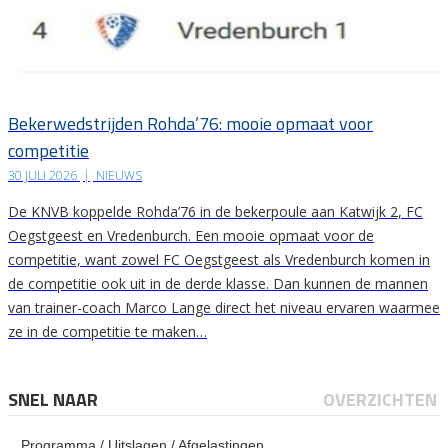
Bekerwedstrijden Rohda’76: mooie opmaat voor
competitie
30 JULI 2026
|
NIEUWS
De KNVB koppelde Rohda’76 in de bekerpoule aan Katwijk 2, FC
Oegstgeest en Vredenburch. Een mooie opmaat voor de
competitie, want zowel FC Oegstgeest als Vredenburch komen in
de competitie ook uit in de derde klasse. Dan kunnen de mannen
van trainer-coach Marco Lange direct het niveau ervaren waarmee
ze in de competitie te maken…
SNEL NAAR
OVERZICHTEN
Programma / Uitslagen / Afgelastingen