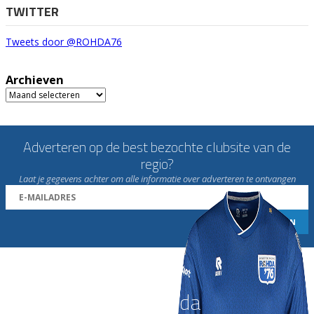
TWITTER
Tweets door @ROHDA76
Archieven
Archieven
Adverteren op de best bezochte clubsite van de
regio?
Laat je gegevens achter om alle informatie over adverteren te ontvangen
Word nu lid van Rohda