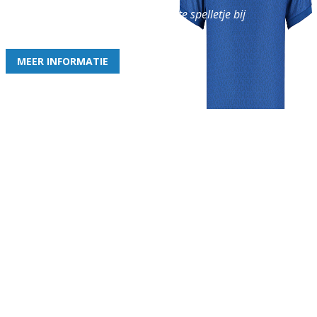
en geniet iedere week van het leukste spelletje bij
de leukste club!
MEER INFORMATIE
Gezellige zaterdagvereniging in Bodegraven. Het eerste elftal bij
de heren komt uit in de vierde klasse.
Club
Roosters
Overige