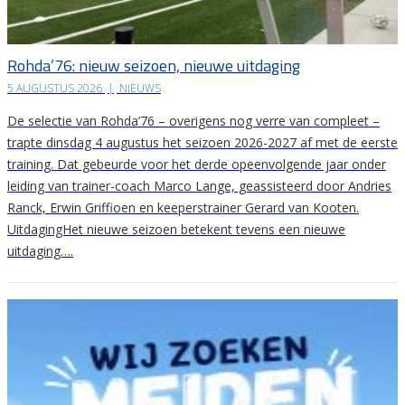
Rohda’76: nieuw seizoen, nieuwe uitdaging
5 AUGUSTUS 2026
|
NIEUWS
De selectie van Rohda’76 – overigens nog verre van compleet –
trapte dinsdag 4 augustus het seizoen 2026-2027 af met de eerste
training. Dat gebeurde voor het derde opeenvolgende jaar onder
leiding van trainer-coach Marco Lange, geassisteerd door Andries
Ranck, Erwin Griffioen en keeperstrainer Gerard van Kooten.
UitdagingHet nieuwe seizoen betekent tevens een nieuwe
uitdaging….