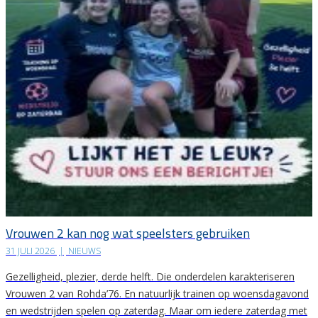
Vrouwen 2 kan nog wat speelsters gebruiken
31 JULI 2026
|
NIEUWS
Gezelligheid, plezier, derde helft. Die onderdelen karakteriseren
Vrouwen 2 van Rohda’76. En natuurlijk trainen op woensdagavond
en wedstrijden spelen op zaterdag. Maar om iedere zaterdag met