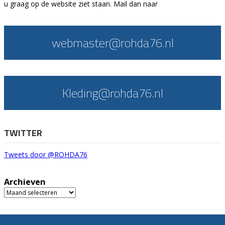
u graag op de website ziet staan. Mail dan naar
webmaster@rohda76.nl
Kleding@rohda76.nl
TWITTER
Tweets door @ROHDA76
Archieven
Archieven