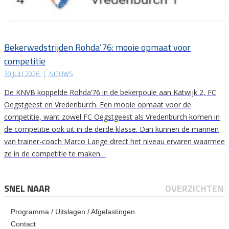
Bekerwedstrijden Rohda’76: mooie opmaat voor
competitie
30 JULI 2026
|
NIEUWS
De KNVB koppelde Rohda’76 in de bekerpoule aan Katwijk 2, FC
Oegstgeest en Vredenburch. Een mooie opmaat voor de
competitie, want zowel FC Oegstgeest als Vredenburch komen in
de competitie ook uit in de derde klasse. Dan kunnen de mannen
van trainer-coach Marco Lange direct het niveau ervaren waarmee
ze in de competitie te maken…
SNEL NAAR
OVERZICHTEN
Programma / Uitslagen / Afgelastingen
Contact