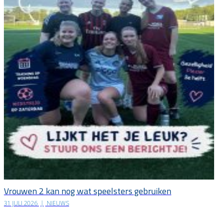
Vrouwen 2 kan nog wat speelsters gebruiken
31 JULI 2026
|
NIEUWS