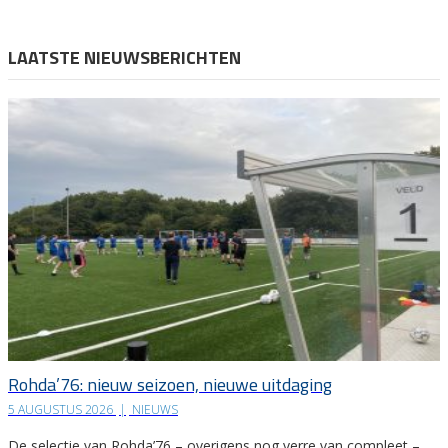
LAATSTE NIEUWSBERICHTEN
Rohda’76: nieuw seizoen, nieuwe uitdaging
5 AUGUSTUS 2026
|
NIEUWS
De selectie van Rohda’76 – overigens nog verre van compleet –