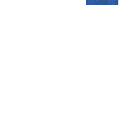
Gezellige zaterdagvereniging in Bodegraven. Het eerste elftal bij
de heren komt uit in de vierde klasse.
Club
Roosters
Overige
Algemene
Speeldagenkalender
Alcoholrichtlijn
informatie
Bardienst
In de media
Bestuur &
Schoonmaakrooster
Diverse
Commissies
kleedkamers
links
Vacatures
Klaverjassen
Privacyverklaring