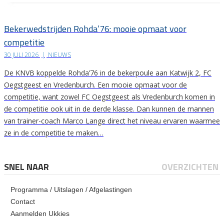
Bekerwedstrijden Rohda’76: mooie opmaat voor
competitie
30 JULI 2026
|
NIEUWS
De KNVB koppelde Rohda’76 in de bekerpoule aan Katwijk 2, FC
Oegstgeest en Vredenburch. Een mooie opmaat voor de
competitie, want zowel FC Oegstgeest als Vredenburch komen in
de competitie ook uit in de derde klasse. Dan kunnen de mannen
van trainer-coach Marco Lange direct het niveau ervaren waarmee
ze in de competitie te maken…
SNEL NAAR
OVERZICHTEN
Programma / Uitslagen / Afgelastingen
Contact
Aanmelden Ukkies