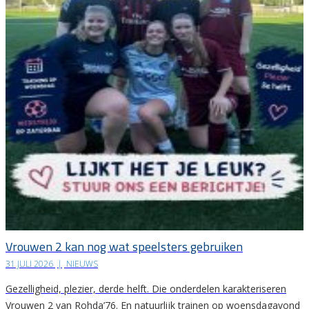
Vrouwen 2 kan nog wat speelsters gebruiken
31 JULI 2026
|
NIEUWS
Gezelligheid, plezier, derde helft. Die onderdelen karakteriseren
Vrouwen 2 van Rohda’76. En natuurlijk trainen op woensdagavond