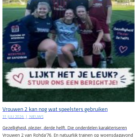
Vrouwen 2 kan nog wat speelsters gebruiken
31 JULI 2026
|
NIEUWS
Gezelligheid, plezier, derde helft. Die onderdelen karakteriseren
Vrouwen 2 van Rohda’76. En natuurlijk trainen op woensdagavond