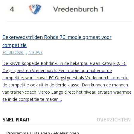
Bekerwedstrijden Rohda’76: mooie opmaat voor
competitie
30 JULI 2026
|
NIEUWS
De KNVB koppelde Rohda’76 in de bekerpoule aan Katwijk 2, FC
Oegstgeest en Vredenburch. Een mooie opmaat voor de
competitie, want zowel FC Oegstgeest als Vredenburch komen in
de competitie ook uit in de derde klasse. Dan kunnen de mannen
van trainer-coach Marco Lange direct het niveau ervaren waarmee
ze in de competitie te maken…
SNEL NAAR
OVERZICHTEN
Programma / Uitslagen / Afgelastingen