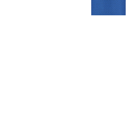
Gezellige zaterdagvereniging in Bodegraven. Het eerste elftal bij
de heren komt uit in de vierde klasse.
Club
Roosters
Overige
Algemene
Speeldagenkalender
Alcoholrichtlijn
informatie
Bardienst
In de media
Bestuur &
Schoonmaakrooster
Diverse
Commissies
kleedkamers
links