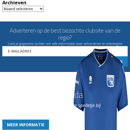
Archieven
Archieven
Adverteren op de best bezochte clubsite van de
regio?
Laat je gegevens achter om alle informatie over adverteren te ontvangen
Word nu lid van Rohda
en geniet iedere week van het leukste spelletje bij
de leukste club!
MEER INFORMATIE