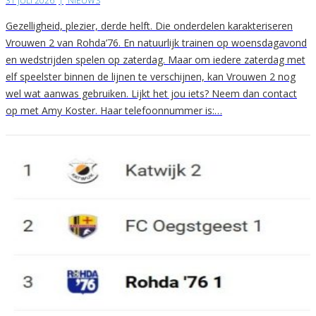
31 JULI 2026
|
NIEUWS
Gezelligheid, plezier, derde helft. Die onderdelen karakteriseren
Vrouwen 2 van Rohda’76. En natuurlijk trainen op woensdagavond
en wedstrijden spelen op zaterdag. Maar om iedere zaterdag met
elf speelster binnen de lijnen te verschijnen, kan Vrouwen 2 nog
wel wat aanwas gebruiken. Lijkt het jou iets? Neem dan contact
op met Amy Koster. Haar telefoonnummer is:…