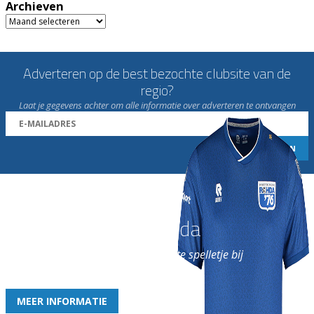
Archieven
Archieven
Adverteren op de best bezochte clubsite van de
regio?
Laat je gegevens achter om alle informatie over adverteren te ontvangen
Word nu lid van Rohda
en geniet iedere week van het leukste spelletje bij
de leukste club!
MEER INFORMATIE