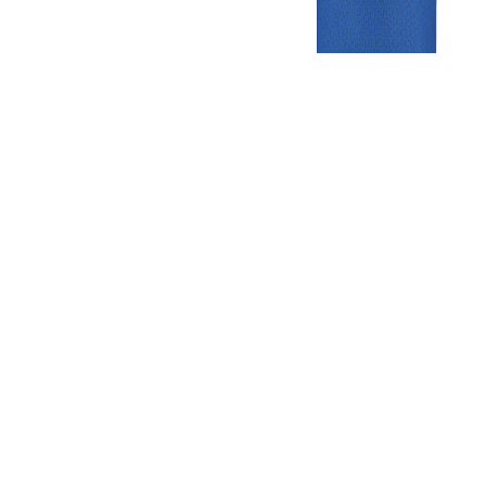
Gezellige zaterdagvereniging in Bodegraven. Het eerste elftal bij
de heren komt uit in de vierde klasse.
Club
Roosters
Overige
Algemene
Speeldagenkalender
Alcoholrichtlijn
informatie
Bardienst
In de media
Bestuur &
Schoonmaakrooster
Diverse
Commissies
kleedkamers
links