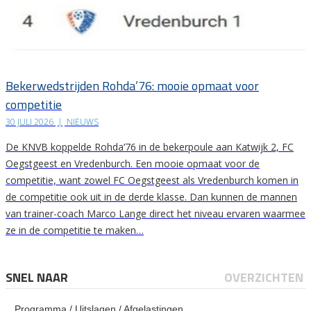
Bekerwedstrijden Rohda’76: mooie opmaat voor
competitie
30 JULI 2026
|
NIEUWS
De KNVB koppelde Rohda’76 in de bekerpoule aan Katwijk 2, FC
Oegstgeest en Vredenburch. Een mooie opmaat voor de
competitie, want zowel FC Oegstgeest als Vredenburch komen in
de competitie ook uit in de derde klasse. Dan kunnen de mannen
van trainer-coach Marco Lange direct het niveau ervaren waarmee
ze in de competitie te maken…
SNEL NAAR
OVERZICHTEN
Programma / Uitslagen / Afgelastingen