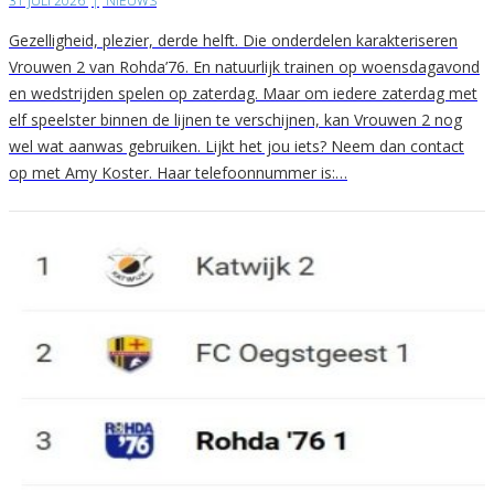
31 JULI 2026
|
NIEUWS
Gezelligheid, plezier, derde helft. Die onderdelen karakteriseren
Vrouwen 2 van Rohda’76. En natuurlijk trainen op woensdagavond
en wedstrijden spelen op zaterdag. Maar om iedere zaterdag met
elf speelster binnen de lijnen te verschijnen, kan Vrouwen 2 nog
wel wat aanwas gebruiken. Lijkt het jou iets? Neem dan contact
op met Amy Koster. Haar telefoonnummer is:…